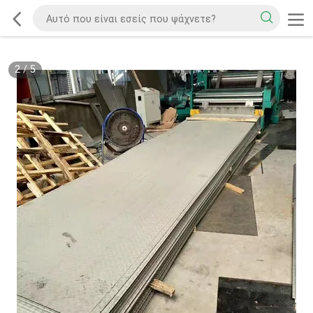
2
/
5