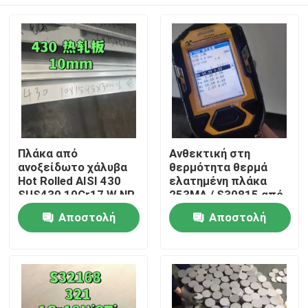
Πλάκα από
Ανθεκτική στη
ανοξείδωτο χάλυβα
θερμότητα θερμά
Hot Rolled AISI 430
ελατημένη πλάκα
SUS430 10Cr17 W.NR
253MA / S30815 από
1.4016 Επιφάνεια
ανοξείδωτο χάλυβα
Σπίτι
Αποστολή
Αποστολή
NO.1 10*1500*6000
με επιφάνεια
αλάτισης
ερώτησης
ερώτησης
Προϊόντα
Βίντεο