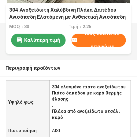
304 Ανοξείδωτη Χαλύβδινη Πλάκα Δαπέδου
Ανισόπεδη Ελατόμενη με Ανθεκτική Ανισόπεδη
Επιφάνεια
MOQ：30
Τιμή：2.25
Μας ελάτε σε
Καλύτερη τιμή
επαφή με
Περιγραφή προϊόντων
304 ελεγμένο πιάτο ανοξείδωτου
,
Πιάτο δαπέδου με καρό θερμής
έλασης
Υψηλό φως:
,
Πλάκα από ανοξείδωτο ατσάλι
καρό
Πιστοποίηση
AISI