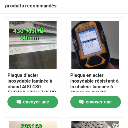
produits recommandés
Plaque d'acier
Plaque en acier
inoxydable laminée à
inoxydable résistant à
chaud AISI 430
la chaleur laminée à
À la maison
SUS430 10Cr17 W.NR
chaud de qualité
1.4016 Surface NO.1
253MA / S30815 avec
envoyer une
envoyer une
10*1500*6000
surface de décapage
Produits
demande
demande
Vidéos