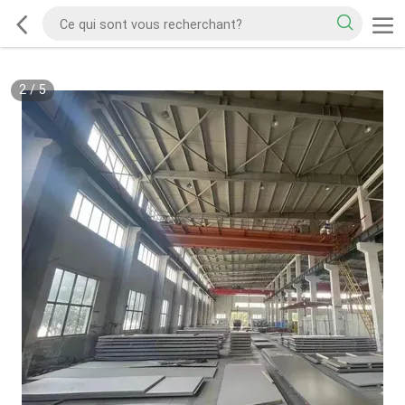
2
/
5