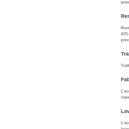
pres
Res
Buon
425-
prec
Tra
Trat
Fa
L'ac
risp
Lav
L'ac
lavo