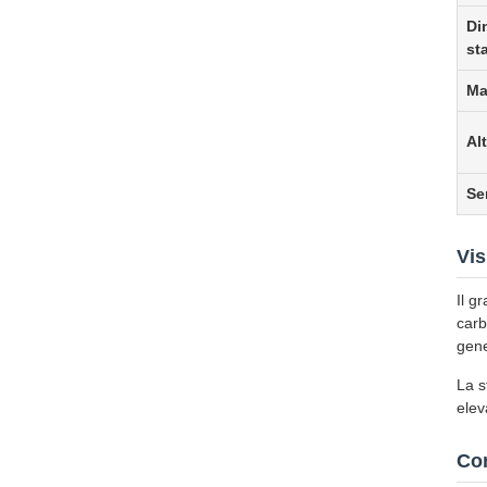
Di
st
Ma
Alt
Se
Vis
Il g
carb
gene
La s
elev
Co