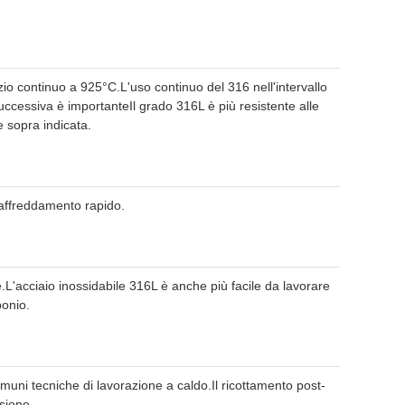
zio continuo a 925°C.L'uso continuo del 316 nell'intervallo
cessiva è importanteIl grado 316L è più resistente alle
e sopra indicata.
raffreddamento rapido.
.L'acciaio inossidabile 316L è anche più facile da lavorare
bonio.
omuni tecniche di lavorazione a caldo.Il ricottamento post-
sione.