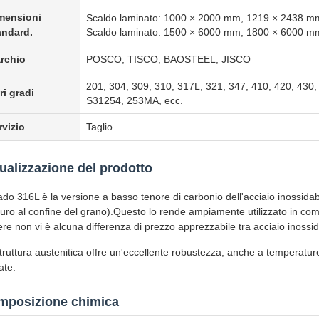
mensioni
Scaldo laminato: 1000 × 2000 mm, 1219 × 2438 
andard.
Scaldo laminato: 1500 × 6000 mm, 1800 × 6000 
rchio
POSCO, TISCO, BAOSTEEL, JISCO
201, 304, 309, 310, 317L, 321, 347, 410, 420, 430
ri gradi
S31254, 253MA, ecc.
rvizio
Taglio
ualizzazione del prodotto
rado 316L è la versione a basso tenore di carbonio dell'acciaio inossidab
uro al confine del grano).Questo lo rende ampiamente utilizzato in comp
re non vi è alcuna differenza di prezzo apprezzabile tra acciaio inossi
truttura austenitica offre un'eccellente robustezza, anche a temperatur
ate.
mposizione chimica