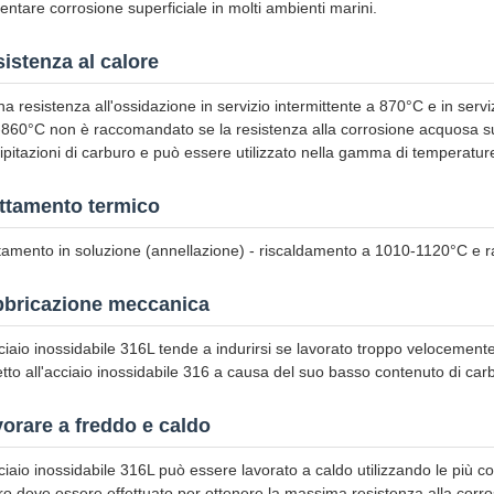
entare corrosione superficiale in molti ambienti marini.
istenza al calore
a resistenza all'ossidazione in servizio intermittente a 870°C e in servi
860°C non è raccomandato se la resistenza alla corrosione acquosa suc
ipitazioni di carburo e può essere utilizzato nella gamma di temperatur
ttamento termico
tamento in soluzione (annellazione) - riscaldamento a 1010-1120°C e 
bbricazione meccanica
ciaio inossidabile 316L tende a indurirsi se lavorato troppo velocemente
etto all'acciaio inossidabile 316 a causa del suo basso contenuto di car
orare a freddo e caldo
ciaio inossidabile 316L può essere lavorato a caldo utilizzando le più c
ro deve essere effettuato per ottenere la massima resistenza alla corro