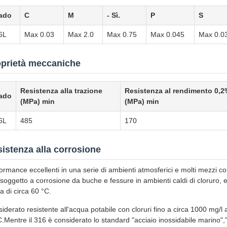
ado
C
M
- Sì.
P
S
6L
Max 0.03
Max 2.0
Max 0.75
Max 0.045
Max 0.0
oprietà meccaniche
Resistenza alla trazione
Resistenza al rendimento 0,2
ado
(MPa) min
(MPa) min
6L
485
170
istenza alla corrosione
ormance eccellenti in una serie di ambienti atmosferici e molti mezzi cor
soggetto a corrosione da buche e fessure in ambienti caldi di cloruro, e
a di circa 60 °C.
iderato resistente all'acqua potabile con cloruri fino a circa 1000 mg/
.Mentre il 316 è considerato lo standard "acciaio inossidabile marino",