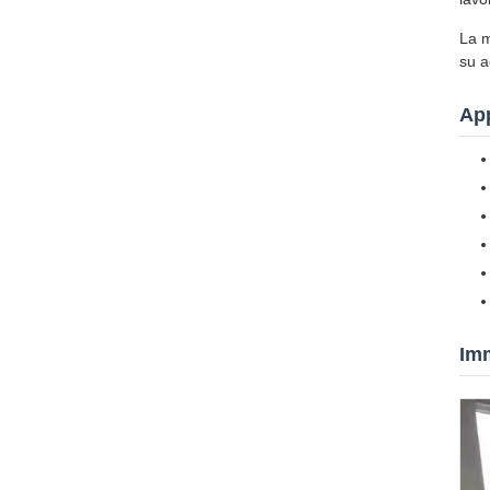
La m
su a
App
Imm