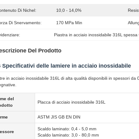
ntenuto Di Nichel:
10,0 - 14,0%
Resis
orza Di Snervamento:
170 MPa Min
Allun
idenziare:
Piastra in acciaio inossidabile 316L spessa
escrizione Del Prodotto
 Specificativi delle lamiere in acciaio inossidabile
tre in acciaio inossidabile 316L di alta qualità disponibili in spessori d
gnative.
me del
Placca di acciaio inossidabile 316L
odotto
rme
ASTM JIS GB EN DIN
Scaldo laminato: 0,4 - 5,0 mm
essore
Scaldo laminato: 3,0 - 80,0 mm