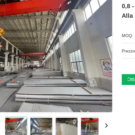
0,8 
Alla
MOQ:
Prezzo
Ott