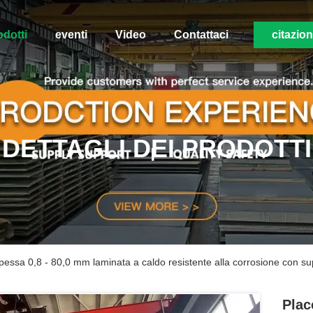
odotti
eventi
Video
Contattaci
citazio
DETTAGLI DEI PRODOTTI
spessa 0,8 - 80,0 mm laminata a caldo resistente alla corrosione con sup
Plac