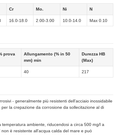
Cr
Mo.
Ni
N
3
16.0-18.0
2.00-3.00
10.0-14.0
Max 0.10
% prova
Allungamento (% in 50
Durezza HB
mm) min
(Max)
40
217
rosivi - generalmente più resistenti dell'acciaio inossidabile
 per la crepazione da corrosione da sollecitazione al di
l a temperatura ambiente, riducendosi a circa 500 mg/l a
" non è resistente all'acqua calda del mare e può