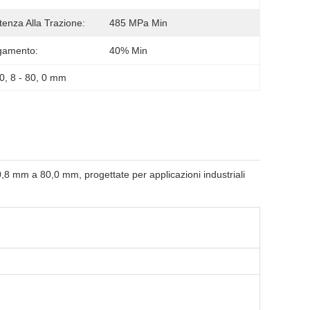
tenza Alla Trazione:
485 MPa Min
gamento:
40% Min
 0
, 
8 - 80
, 
0 mm
a 0,8 mm a 80,0 mm, progettate per applicazioni industriali