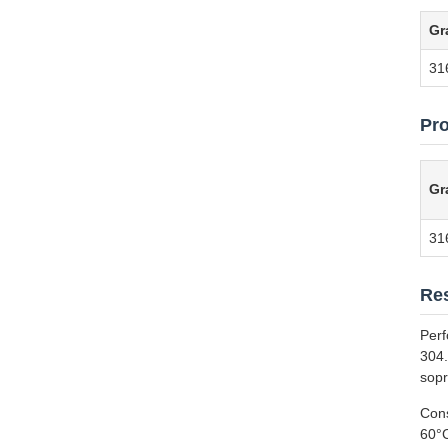
Gr
31
Pr
Gr
31
Res
Perf
304.
sopr
Cons
60°C