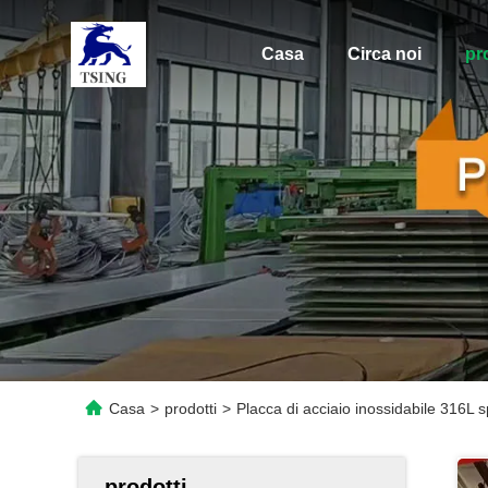
Casa
Circa noi
pr
Casa
>
prodotti
>
Placca di acciaio inossidabile 316L 
prodotti