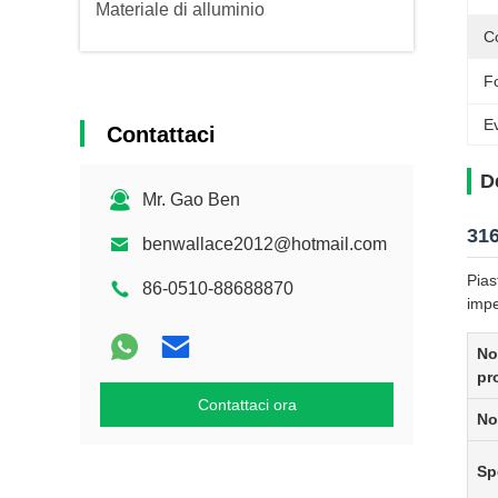
Materiale di alluminio
Co
F
Ev
Contattaci
D
Mr. Gao Ben
316
benwallace2012@hotmail.com
Pias
86-0510-88688870
impe
No
pr
Contattaci ora
No
Sp