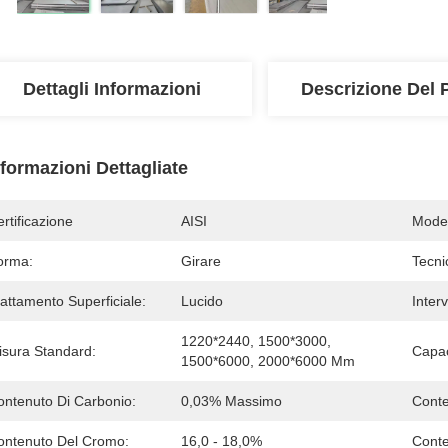
Dettagli Informazioni
Descrizione Del 
nformazioni Dettagliate
rtificazione
AISI
Model
orma:
Girare
Tecni
attamento Superficiale:
Lucido
Inter
1220*2440, 1500*3000, 
isura Standard:
Capac
1500*6000, 2000*6000 Mm
ontenuto Di Carbonio:
0,03% Massimo
Cont
ontenuto Del Cromo:
16,0 - 18,0%
Conte