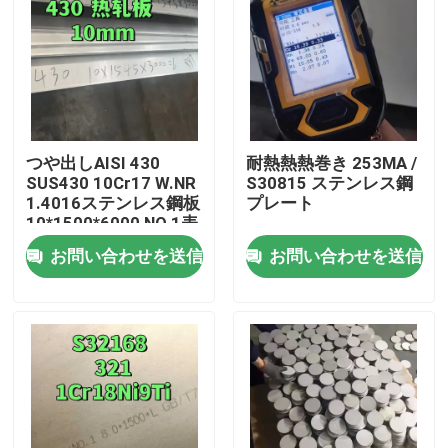
つや出しAISI 430
耐熱熱熱巻き 253MA /
SUS430 10Cr17 W.NR
S30815 ステンレス鋼
1.4016ステンレス鋼板
プレート
10*1500*6000 NO.1表
面
お問い合わせを送信
お問い合わせを送信
家へ
製品
ビデオ