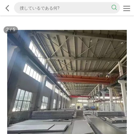
2
/
5