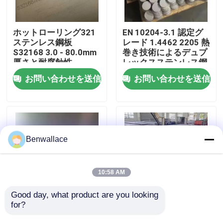
わたしたち に つい て
ホットローリング321
EN 10204-3.1 認定グ
ステンレス鋼板
レード 1.4462 2205 熱
S32168 3.0 - 80.0mm
巻き技術によるデュプ
工場ツアー
厚さと耐腐蝕性
レックスステンレス鋼
板
お問い合わせを送信
お問い合わせを送信
品質管理
連絡 ください
Benwallace
ニュース
10:58 AM
事件
Good day, what product are you looking 
for?
ホットロール NO.1 表
ホットロール 430ステ
面 SS 321 プレート 高
ンレス鋼板 SUS430 メ
引金 を 求め て ください