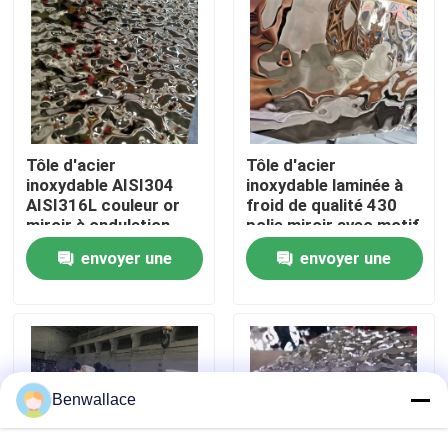
À propos de nous
visite de l'usine
Tôle d'acier
Tôle d'acier
Contrôle de la qualité
inoxydable AISI304
inoxydable laminée à
AISI316L couleur or
froid de qualité 430
miroir à ondulation
polie miroir avec motif
d'eau pour décoration
ondulation d'eau et
Nous contacter
envoyer une
envoyer une
de plafond
revêtement PVD
couleur
demande
demande
Nouvelles
Les affaires
Benwallace
Demandez un devis