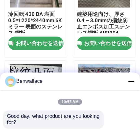
冷回転 430 BA 表面
建築用途向け、厚さ
わたしたち に つい て
0.5*1220*2440mm 6K
0.4～3.0mmの指紋防
ミラー 表面のステンレ
止エンボス加工ステン
ス 鋼板
レス鋼板 AISI304
工場ツアー
お問い合わせを送信
お問い合わせを送信
品質管理
連絡 ください
Benwallace
ニュース
10:55 AM
Good day, what product are you looking 
事件
for?
A
鏡 金色 水波 ステンレ
ス鋼板 AISI304
AISI316L 天井飾り
引金 を 求め て ください