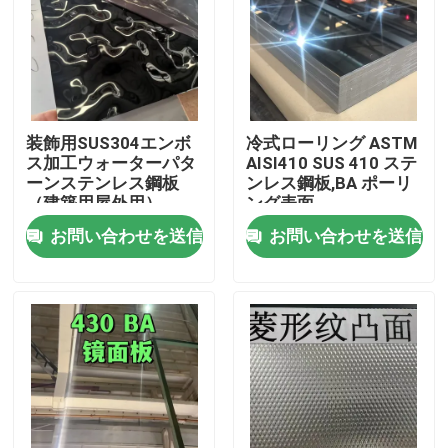
装飾用SUS304エンボ
冷式ローリング ASTM
ス加工ウォーターパタ
AISI410 SUS 410 ステ
ーンステンレス鋼板
ンレス鋼板,BA ポーリ
（建築用屋外用）
ング表面
0.8*1220*2440
お問い合わせを送信
お問い合わせを送信
家へ
製品
ビデオ