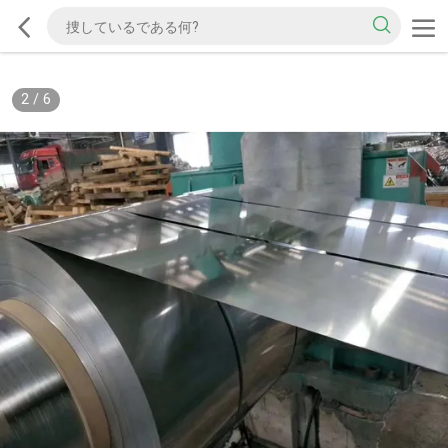
2
/
6