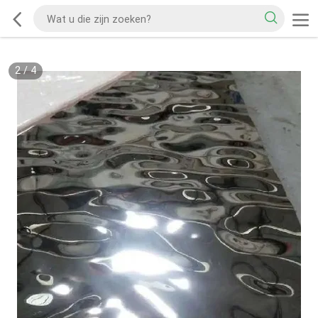
2
/
4