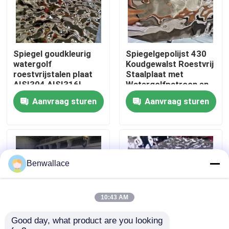
Over ons
Spiegel goudkleurig
Spiegelgepolijst 430
fabriekstour
watergolf
Koudgewalst Roestvrij
roestvrijstalen plaat
Staalplaat met
AISI304 AISI316L
Watergolfpatroon en
Kwaliteitscontrole
voor plafonddecoratie
PVD-kleur
Aanvraag sturen
Aanvraag sturen
Neem contact met ons op
Nieuws
Benwallace
Gevallen
10:43 AM
Good day, what product are you looking 
Vraag een offerte