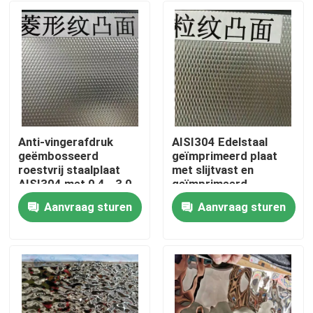
Anti-vingerafdruk
AISI304 Edelstaal
geëmbosseerd
geïmprimeerd plaat
roestvrij staalplaat
met slijtvast en
AISI304 met 0,4 - 3,0
geïmprimeerd
mm dikte voor
oppervlak voor
Aanvraag sturen
Aanvraag sturen
architecturale
decoratieve
Huis
toepassingen
toepassingen
Producten
Video's