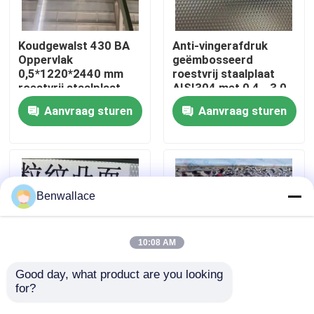
Over ons
Koudgewalst 430 BA
Anti-vingerafdruk
Oppervlak
geëmbosseerd
0,5*1220*2440 mm
roestvrij staalplaat
fabriekstour
roestvrij staalplaat
AISI304 met 0,4 - 3,0
met 6K
mm dikte voor
Aanvraag sturen
Aanvraag sturen
spiegeloppervlak
architecturale
Kwaliteitscontrole
toepassingen
Neem contact met ons op
Benwallace
Nieuws
10:08 AM
Gevallen
Good day, what product are you looking 
for?
AISI304 Edelstaal
Spiegel goudkleurig
geïmprimeerd plaat
watergolf
Vraag een offerte