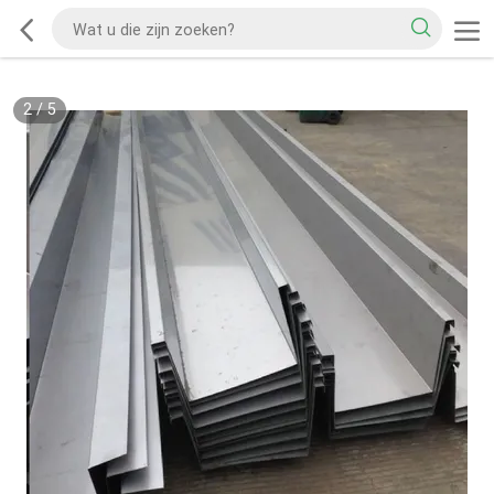
2
/
5