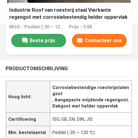
Industrie Roof van roestvrij staal Vierkante
regengot met corrosiebestendig helder oppervlak
en op maat gesneden
MOQ：Peddel (-20 ~ 120 ℃)
Prijs：3.68
Beste prijs
Contacteer ons
PRODUCTOMSCHRIJVING
Corrosiebestendige roestvrijstalen
goot
Hoog licht:
,
Aangepaste snijdende regengoot
,
Dakgoot met helder oppervlak
Certificering
ISO, GB, EN, DIN, JIS
Min. bestelaantal
Peddel (-20 ~ 120 ℃)