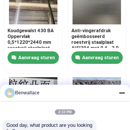
Over ons
Koudgewalst 430 BA
Anti-vingerafdruk
fabriekstour
Oppervlak
geëmbosseerd
0,5*1220*2440 mm
roestvrij staalplaat
roestvrij staalplaat
AISI304 met 0,4 - 3,0
Kwaliteitscontrole
met 6K
mm dikte voor
Aanvraag sturen
Aanvraag sturen
spiegeloppervlak
architecturale
toepassingen
Neem contact met ons op
Nieuws
Benwallace
Gevallen
2:33 PM
Good day, what product are you looking 
Vraag een offerte