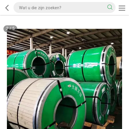
2
/
5