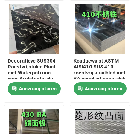
Decoratieve SUS304
Koudgewalst ASTM
Roestvrijstalen Plaat
AISI410 SUS 410
met Waterpatroon
roestvrij staalblad met
voor Architecturale
BA gepolijst oppervlak
Buitenruimtes
0,8 * 1220 * 2440
Aanvraag sturen
Aanvraag sturen
Huis
Producten
Video's