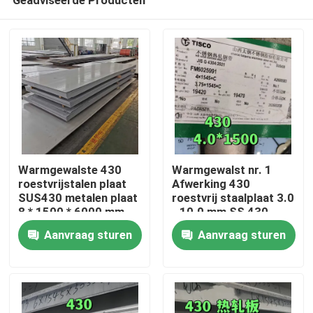
Warmgewalste 430
Warmgewalst nr. 1
roestvrijstalen plaat
Afwerking 430
SUS430 metalen plaat
roestvrij staalplaat 3.0
8 * 1500 * 6000 mm
- 10.0 mm SS 430
Huis
met NO.1-oppervlak
Plaat van TISCO
Aanvraag sturen
Aanvraag sturen
Producten
Video's