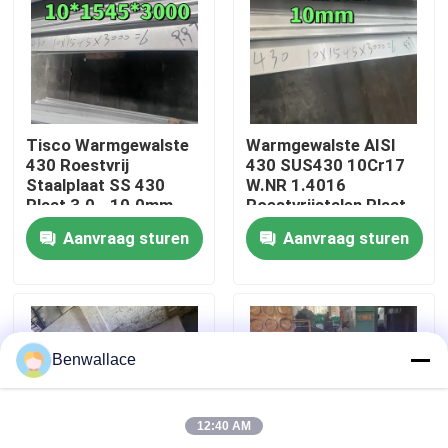
Over ons
fabriekstour
Tisco Warmgewalste
Warmgewalste AISI
430 Roestvrij
430 SUS430 10Cr17
Kwaliteitscontrole
Staalplaat SS 430
W.NR 1.4016
Plaat 3.0 - 10.0mm
Roestvrijstalen Plaat
No.1 Oppervlak
10*1500*6000 NO.1
Aanvraag sturen
Aanvraag sturen
Oppervlak
Neem contact met ons op
Nieuws
Benwallace
Gevallen
12:40 AM
Vraag een offerte