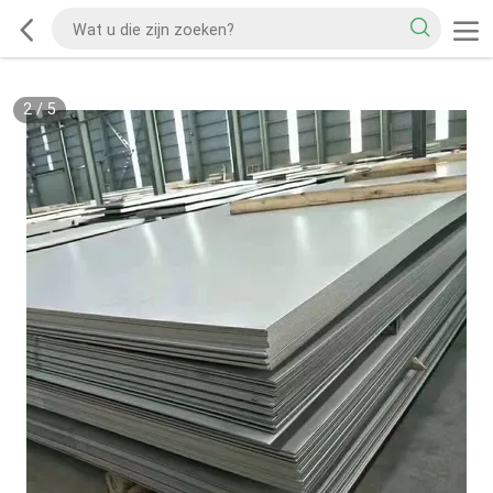
2
/
5