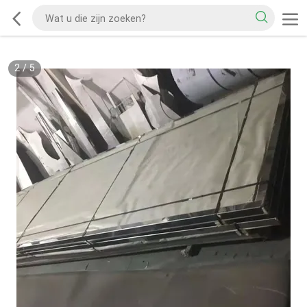
2
/
5