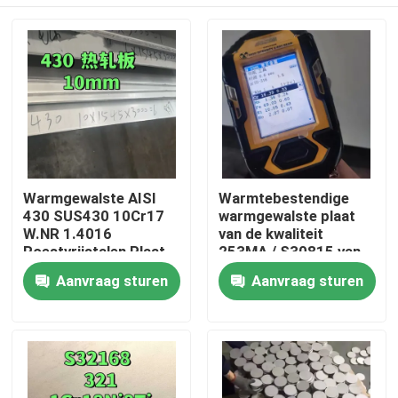
Warmgewalste AISI
Warmtebestendige
430 SUS430 10Cr17
warmgewalste plaat
W.NR 1.4016
van de kwaliteit
Roestvrijstalen Plaat
253MA / S30815 van
10*1500*6000 NO.1
roestvrij staal
Huis
Aanvraag sturen
Aanvraag sturen
Oppervlak
Producten
Video's