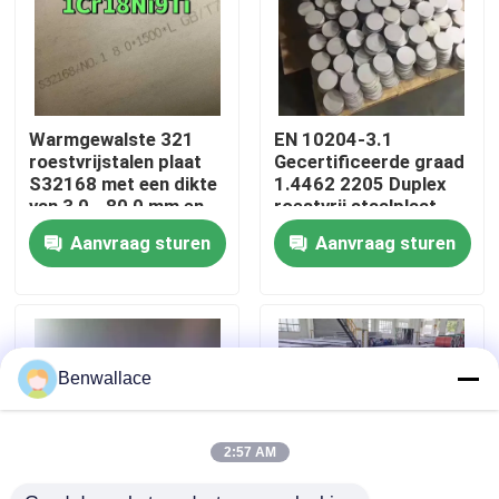
Over ons
fabriekstour
Warmgewalste 321
EN 10204-3.1
roestvrijstalen plaat
Gecertificeerde graad
S32168 met een dikte
1.4462 2205 Duplex
Kwaliteitscontrole
van 3,0 - 80,0 mm en
roestvrij staalplaat
corrosiebestendigheid
met warmgewalste
Aanvraag sturen
Aanvraag sturen
techniek
Neem contact met ons op
Nieuws
Benwallace
Gevallen
2:57 AM
Vraag een offerte