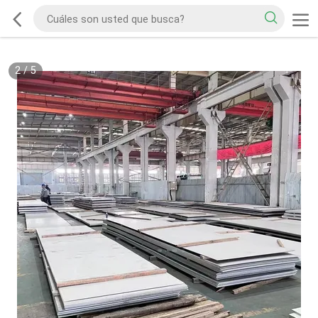
2
/
5