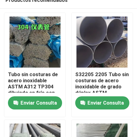
Tubo sin costuras de
S32205 2205 Tubo sin
acero inoxidable
costuras de acero
ASTM A312 TP304
inoxidable de grado
dibujado en frío con
dúplex ASTM
En casa
tratamiento de
A790/790M Tubo
Enviar Consulta
Enviar Consulta
superficie de
resistente a la
decapado OD 6-114
corrosión de alta
Productos
mm
resistencia
Los vídeos