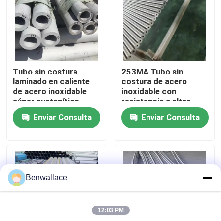
Sobre nosotros
recorrido por la fábrica
Tubo sin costura
253MA Tubo sin
laminado en caliente
costura de acero
Control de calidad
de acero inoxidable
inoxidable con
súper austenítico
resistencia a altas
317L, resistente a la
temperaturas,
Enviar Consulta
Enviar Consulta
corrosión
resistencia a la
Contacta con nosotros
corrosión y estructura
austenítica
Noticias
Benwallace
Casos de trabajo
12:03 PM
Solicitar una cita