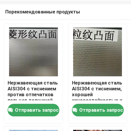
Порекомендованные продукты
Нержавеющая сталь
Нержавеющая сталь
AISI304 с тиснением
AISI304 с тиснением,
Домой
против отпечатков
хорошей
пальцев толщиной
износостойкостью и
0,4 - 3,0 мм для
рельефной
Отправить запрос
Отправить запрос
Продукты
архитектурных
поверхностью для
применений
декоративных
применений
Видеозаписи