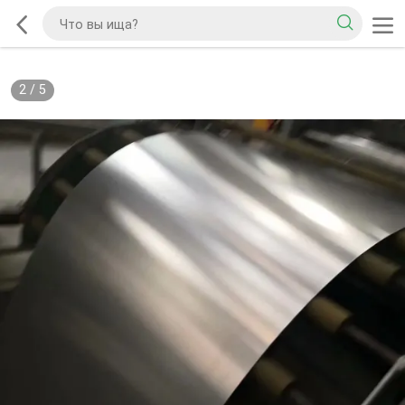
2
/
5