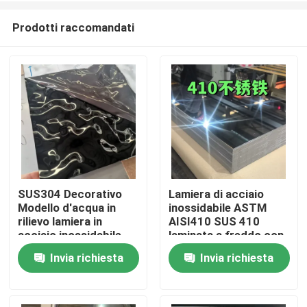
Prodotti raccomandati
SUS304 Decorativo
Lamiera di acciaio
Modello d'acqua in
inossidabile ASTM
Casa.
rilievo lamiera in
AISI410 SUS 410
acciaio inossidabile
laminata a freddo con
per esterni
superficie lucidata BA
Invia richiesta
Invia richiesta
Prodotti
architettonici
0,8 * 1220 * 2440
Video