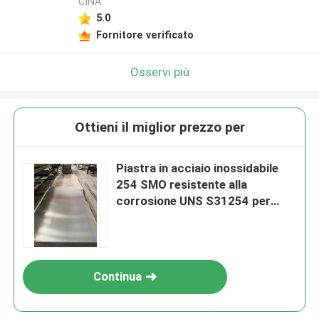
CINA
5.0
Fornitore verificato
Osservi più
Ottieni il miglior prezzo per
Piastra in acciaio inossidabile
254 SMO resistente alla
corrosione UNS S31254 per
ambienti ad alto contenuto di
cloruri
Continua