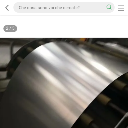
2
/
5