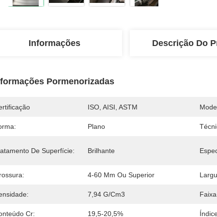
Informações
Descrição Do P
nformações Pormenorizadas
rtificação
ISO, AISI, ASTM
Mode
orma:
Plano
Técni
ratamento De Superfície:
Brilhante
Espec
rossura:
4-60 Mm Ou Superior
Largu
ensidade:
7,94 G/cm3
Faixa
onteúdo Cr:
19,5-20,5%
Índic