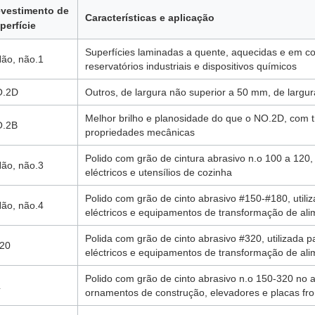
vestimento de
Características e aplicação
perfície
Superfícies laminadas a quente, aquecidas e em con
Não, não.1
reservatórios industriais e dispositivos químicos
O.2D
Outros, de largura não superior a 50 mm, de largu
Melhor brilho e planosidade do que o NO.2D, com t
.2B
propriedades mecânicas
Polido com grão de cintura abrasivo n.o 100 a 120,
Não, não.3
eléctricos e utensílios de cozinha
Polido com grão de cinto abrasivo #150-#180, utili
Não, não.4
eléctricos e equipamentos de transformação de ali
Polida com grão de cinto abrasivo #320, utilizada 
20
eléctricos e equipamentos de transformação de ali
Polido com grão de cinto abrasivo n.o 150-320 no a
L
ornamentos de construção, elevadores e placas fro