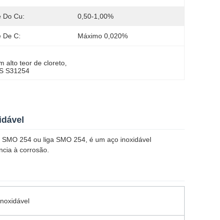
e Do Cu:
0,50-1,00%
e De C:
Máximo 0,020%
 alto teor de cloreto
, 
UNS S31254
idável
a SMO 254 ou liga SMO 254, é um aço inoxidável
ncia à corrosão.
noxidável