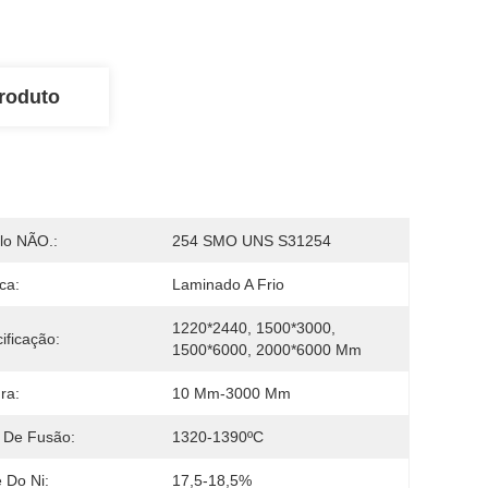
roduto
lo NÃO.:
254 SMO UNS S31254
ca:
Laminado A Frio
1220*2440, 1500*3000, 
ificação:
1500*6000, 2000*6000 Mm
ra:
10 Mm-3000 Mm
 De Fusão:
1320-1390ºC
e Do Ni:
17,5-18,5%