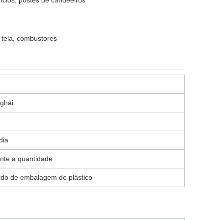
fícios, postes de candeeiros
 tela, combustores
ghai
dia
ante a quantidade
do de embalagem de plástico