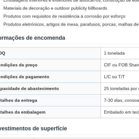
Embalagens interiores e exteriores de autocarros, construção de edi
Materiais de decoração e outdoor publicity billboards
Produtos com requisitos de resistência à corrosão por esforço
Produtos eletrónicos, artigos de mesa, parafusos, porcas, malhas de
formações de encomenda
OQ
1 tonelada
ndições de preço
CIF ou FOB Shan
ndições de pagamento
L/C ou T/T
pacidade de abastecimento
25 toneladas por 
talhes da entrega
7-30 dias, conso
talhes da embalagem
Embalado em teci
estimentos de superfície