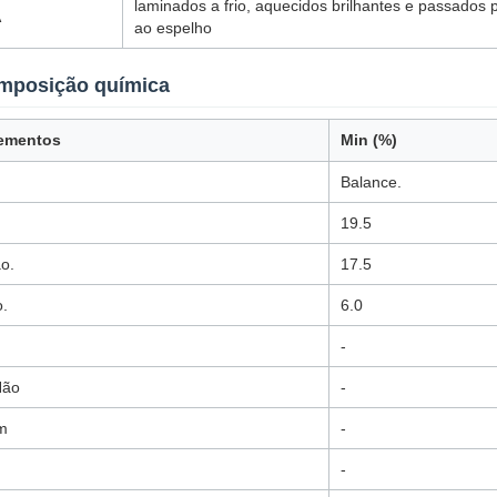
laminados a frio, aquecidos brilhantes e passados p
A
ao espelho
mposição química
ementos
Min (%)
Balance.
19.5
o.
17.5
.
6.0
-
Não
-
m
-
-