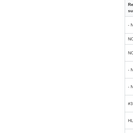
Re
su
- 
N
NO
- 
- 
#3
H