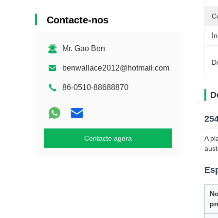
C
Contacte-nos
Ín
Mr. Gao Ben
D
benwallace2012@hotmail.com
86-0510-88688870
D
25
Contacte agora
A pl
aust
Esp
N
pr