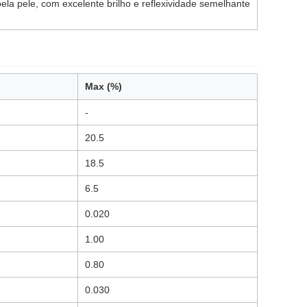
ela pele, com excelente brilho e reflexividade semelhante
Max (%)
-
20.5
18.5
6.5
0.020
1.00
0.80
0.030