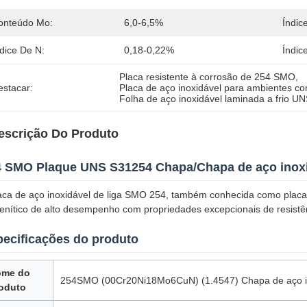
onteúdo Mo:
6,0-6,5%
Índic
dice De N:
0,18-0,22%
Índic
Placa resistente à corrosão de 254 SMO
, 
estacar:
Placa de aço inoxidável para ambientes com
Folha de aço inoxidável laminada a frio 
escrição Do Produto
4 SMO Plaque UNS S31254 Chapa/Chapa de aço inox
aca de aço inoxidável de liga SMO 254, também conhecida como plac
enítico de alto desempenho com propriedades excepcionais de resistê
ecificações do produto
ome do
254SMO (00Cr20Ni18Mo6CuN) (1.4547) Chapa de aço i
oduto