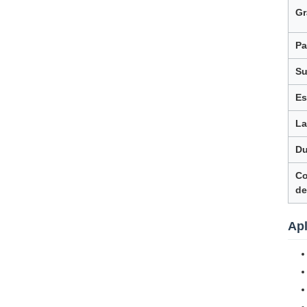
Gr
Pa
Su
Es
La
Du
Co
de
Ap