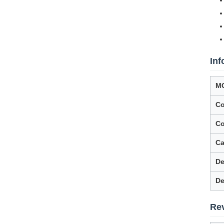
In
M
Co
Co
Ca
De
De
Rev