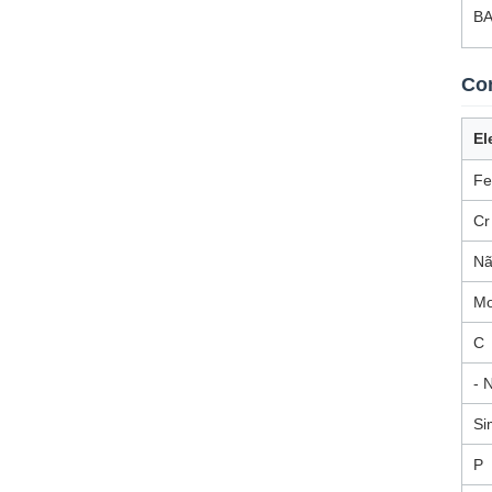
B
Co
El
Fe
Cr
Nã
Mo
C
- 
Si
P