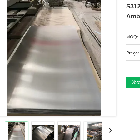
S312
Ambi
MOQ:
Preço:
Obte