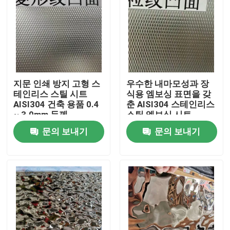
지문 인쇄 방지 고형 스
우수한 내마모성과 장
테인리스 스틸 시트
식용 엠보싱 표면을 갖
AISI304 건축 용품 0.4
춘 AISI304 스테인리스
~ 3.0mm 두께
스틸 엠보싱 시트
문의 보내기
문의 보내기
집
제품
비디오