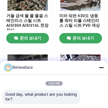
우리 에 관한 것
거울 금색 물 물 물결 스
미러 닦은 430도 냉동
테인리스 스틸 시트
롤 워터 리플 스테인리
AISI304 AISI316L 천장
스 스틸 시트 PVD 색상
공장 투어
장식
문의 보내기
문의 보내기
품질 관리
저희와 연락
Benwallace
뉴스
3:24 AM
사건
Good day, what product are you looking 
for?
JIS 마크 스테인리스 스
304 미러 워터 립플러
틸 워터 리플 폴리싱 시
스테인리스 스틸 시트
인용 을 요청 하십시오