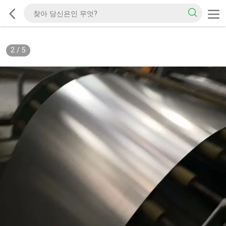
2
/
5