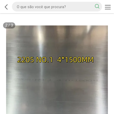
2
/
3