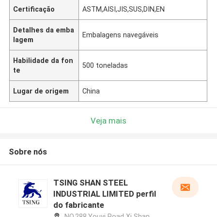
Certificação
ASTM,AISI,JIS,SUS,DIN,EN
Detalhes da emba
Embalagens navegáveis
lagem
Habilidade da fon
500 toneladas
te
Lugar de origem
China
Veja mais
Sobre nós
TSING SHAN STEEL
INDUSTRIAL LIMITED perfil
do fabricante
NO.288,Youyi Road Xi Shan