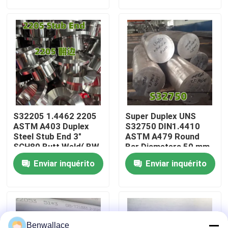
Sobre nós
Visita à fábrica
Controle de qualidade
S32205 1.4462 2205
Super Duplex UNS
Contacte-nos
ASTM A403 Duplex
S32750 DIN1.4410
Steel Stub End 3"
ASTM A479 Round
SCH80 Butt Weld( BW
Bar Diameters 50 mm
)ANSI - B 16.9
With CV-Notch
Notícias
Enviar inquérito
Enviar inquérito
Parameter
Casos
Solicite um orçamento
Benwallace