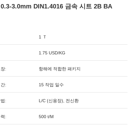
0.3-3.0mm DIN1.4016 금속 시트 2B BA
1 Ｔ
1.75 USD/KG
장:
항해에 적합한 패키지
간:
15 작업 일수
법:
L/C (신용장), 전신환
력:
500 t/M