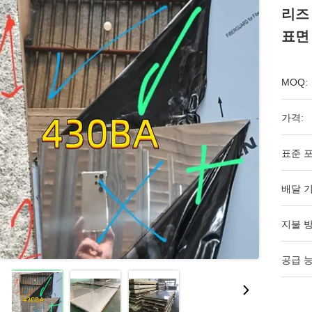
리즈 
표면
MOQ:
가격:
표준 포
배달 기
지불 방
공급 능