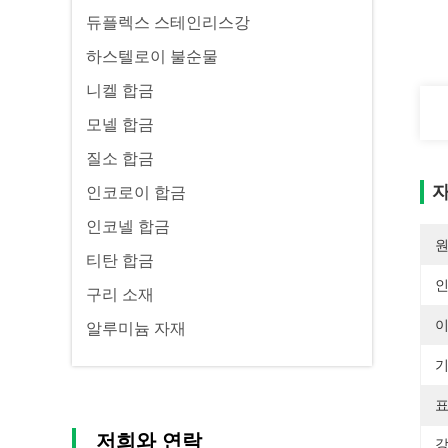
듀플렉스 스테인리스강
하스텔로이 불순물
니켈 합금
모넬 합금
질소 합금
자
인코로이 합금
인코넬 합금
원
티탄 합금
구리 소재
이
알루미늄 자재
기
표
저희와 연락
강