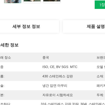
가장
세부 정보 정보
제품 설명
세한 정보
래 장소
중국
브랜
인증
ISO, CE, BV SGS  MTC
모델 
름:
430 스테인레스 강판
소재:
술:
냉간 압연 마무리
패키지
본:
자유로이 시험하세요
두께:
조하다:
316 스테인레스 강판 316l
, 
304L 스테인레스 