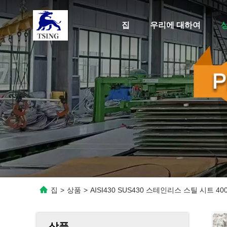
집
우리에 대하여
집
>
상품
>
AISI430 SUS430 스테인리스 스틸 시트 400
상품