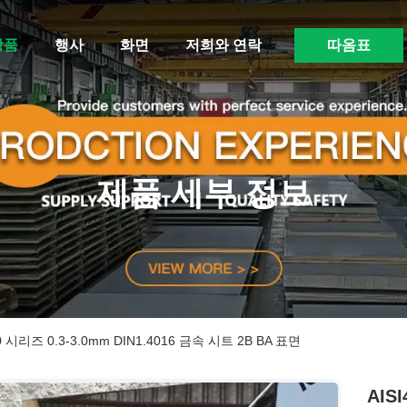
상품
행사
화면
저희와 연락
따옴표
제품 세부 정보
 시리즈 0.3-3.0mm DIN1.4016 금속 시트 2B BA 표면
AIS