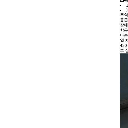
스펙
U
D
부식
등급
상태
항은
다른
열 
43
후 