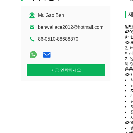
제
Mr. Gao Ben
일반
benwallace2012@hotmail.com
43
항 
86-0510-88688870
43
진 
이러
지 
해 
응용
지금 연락하세요
43
43