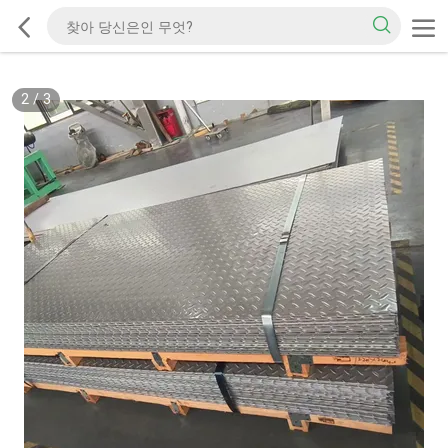
2
/
3