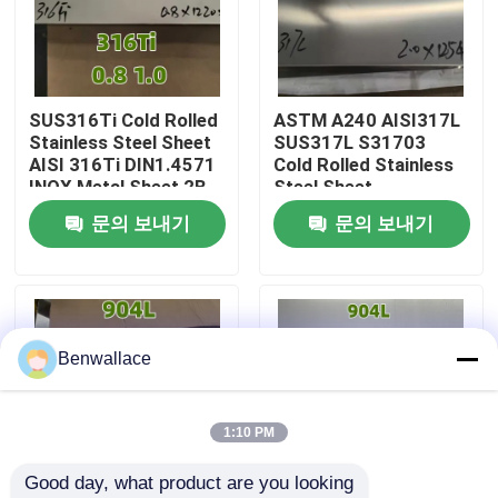
우리 에 관한 것
SUS316Ti Cold Rolled
ASTM A240 AISI317L
공장 투어
Stainless Steel Sheet
SUS317L S31703
AISI 316Ti DIN1.4571
Cold Rolled Stainless
INOX Metal Sheet 2B
Steel Sheet
품질 관리
0.8mm
2.0*1220*2440MM
문의 보내기
문의 보내기
저희와 연락
뉴스
Benwallace
사건
1:10 PM
Good day, what product are you looking 
인용 을 요청 하십시오