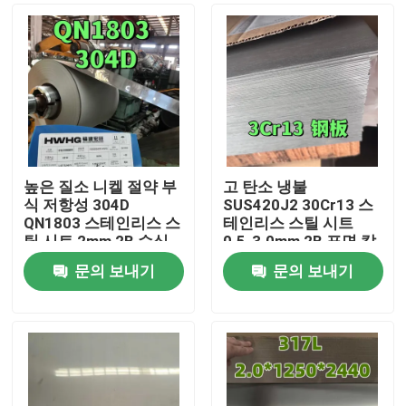
높은 질소 니켈 절약 부
고 탄소 냉불
식 저항성 304D
SUS420J2 30Cr13 스
QN1803 스테인리스 스
테인리스 스틸 시트
틸 시트 2mm 2B 수심
0.5-3.0mm 2B 표면 칼
용 표면
용
문의 보내기
문의 보내기
집
제품
비디오