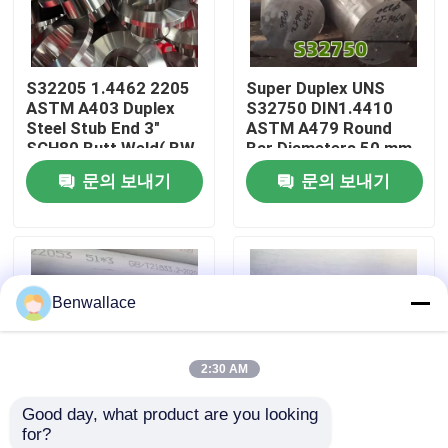
우리 에 관한 것
S32205 1.4462 2205
Super Duplex UNS
ASTM A403 Duplex
S32750 DIN1.4410
공장 투어
Steel Stub End 3"
ASTM A479 Round
SCH80 Butt Weld( BW
Bar Diameters 50 mm
)ANSI - B 16.9
With CV-Notch
문의 보내기
문의 보내기
품질 관리
Parameter
저희와 연락
Benwallace
뉴스
2:30 AM
사건
Good day, what product are you looking 
for?
인용 을 요청 하십시오
듀플렉스 파이프 2205
2205 스테인리스 스틸