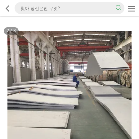
2
/
3