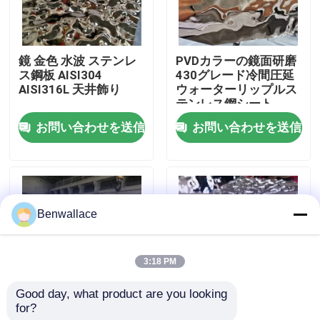
わたしたち に つい て
鏡 金色 水波 ステンレ
PVDカラーの鏡面研磨
ス鋼板 AISI304
430グレード冷間圧延
工場ツアー
AISI316L 天井飾り
ウォーターリップルス
テンレス鋼シート
お問い合わせを送信
お問い合わせを送信
品質管理
連絡 ください
Benwallace
ニュース
3:18 PM
事件
Good day, what product are you looking 
for?
JIS規格認証 鏡面仕上
304 ミラー水リップラ
引金 を 求め て ください