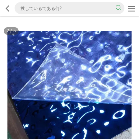
2
/
5