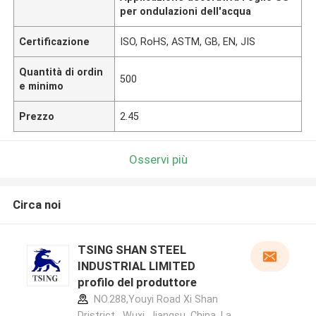
per ondulazioni dell'acqua
Certificazione
ISO, RoHS, ASTM, GB, EN, JIS
Quantità di ordin
500
e minimo
Prezzo
2.45
Osservi più
Circa noi
TSING SHAN STEEL
INDUSTRIAL LIMITED
profilo del produttore
NO.288,Youyi Road Xi Shan
Dristrict , Wuxi, Jiangsu, China ,La