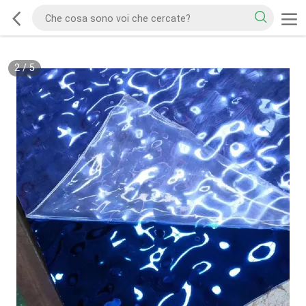
2
/
5