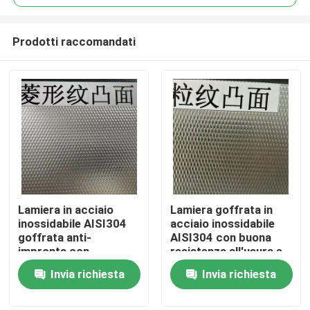
Prodotti raccomandati
Lamiera in acciaio
Lamiera goffrata in
Casa.
inossidabile AISI304
acciaio inossidabile
goffrata anti-
AISI304 con buona
impronta con
resistenza all'usura e
Prodotti
spessore da 0,4 a 3,0
superficie goffrata
Invia richiesta
Invia richiesta
mm per applicazioni
per applicazioni
architettoniche
decorative
Video