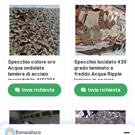
Su di noi
visita della fabbrica
Controllo della qualità
Specchio colore oro
Specchio lucidato 430
Acqua ondulata
grado laminato a
lamiera di acciaio
freddo Acqua Ripple
Contattaci
inossidabile AISI304
lamiera in acciaio
AISI316L per la
inossidabile con
Invia richiesta
Invia richiesta
decorazione del
colore PVD
Notizie
soffitto
Casi
Chiedi un preventivo
Benwallace