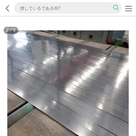
2
/
5