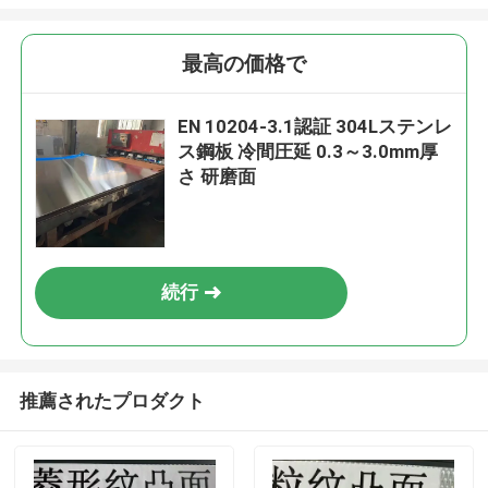
最高の価格で
EN 10204-3.1認証 304Lステンレ
ス鋼板 冷間圧延 0.3～3.0mm厚
さ 研磨面
続行
推薦されたプロダクト