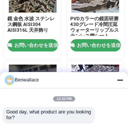
わたしたち に つい て
鏡 金色 水波 ステンレ
PVDカラーの鏡面研磨
ス鋼板 AISI304
430グレード冷間圧延
AISI316L 天井飾り
ウォーターリップルス
工場ツアー
テンレス鋼シート
お問い合わせを送信
お問い合わせを送信
品質管理
連絡 ください
Benwallace
ニュース
12:34 PM
事件
Good day, what product are you looking 
for?
JIS規格認証 鏡面仕上
304 ミラー水リップラ
げ ウォーターリップル
ーのステンレス鋼シー
引金 を 求め て ください