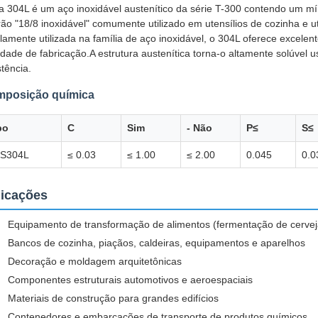
ga 304L é um aço inoxidável austenítico da série T-300 contendo um 
ão "18/8 inoxidável" comumente utilizado em utensílios de cozinha e ut
amente utilizada na família de aço inoxidável, o 304L oferece excelent
lidade de fabricação.A estrutura austenítica torna-o altamente solúve
stência.
posição química
po
C
Sim
- Não
P≤
S≤
S304L
≤ 0.03
≤ 1.00
≤ 2.00
0.045
0.0
licações
Equipamento de transformação de alimentos (fermentação de cerveja,
Bancos de cozinha, piaçãos, caldeiras, equipamentos e aparelhos
Decoração e moldagem arquitetônicas
Componentes estruturais automotivos e aeroespaciais
Materiais de construção para grandes edifícios
Contenedores e embarcações de transporte de produtos químicos