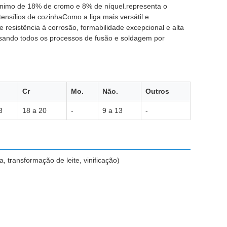
mínimo de 18% de cromo e 8% de níquel.representa o
ensílios de cozinhaComo a liga mais versátil e
e resistência à corrosão, formabilidade excepcional e alta
l usando todos os processos de fusão e soldagem por
Cr
Mo.
Não.
Outros
3
18 a 20
-
9 a 13
-
 transformação de leite, vinificação)