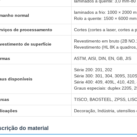
laminados a quente: 3,0 mm-8
laminados a frio: 1000 × 2000
manho normal
Rolo a quente: 1500 × 6000 m
rviços de processamento
Cortes (cortes a laser, cortes a
Revestimento em bruto (2B NO.
vestimento de superfície
Revestimento (HL 8K a quadros, 
rmas
ASTM, AISI, DIN, EN, GB, JIS
Série 200: 201, 202
Série 300: 301, 304, 309S, 310S
aus disponíveis
Série 400: 409, 409L, 410, 420,
Graus especiais: duplex 2205,
rcas
TISCO, BAOSTEEL, ZPSS, LISC
licações
Decoração, Indústria, utensílios
crição do material