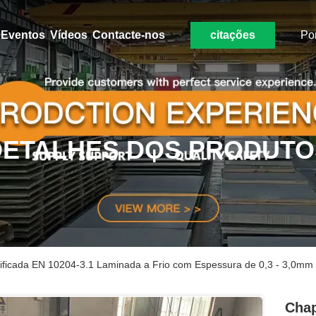
Eventos
Vídeos
Contacte-nos
citações
Po
DETALHES DOS PRODUTO
ificada EN 10204-3.1 Laminada a Frio com Espessura de 0,3 - 3,0mm e
Chap