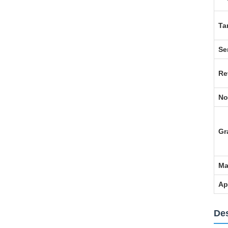
Ta
Se
Re
No
Gr
Ma
Ap
Des