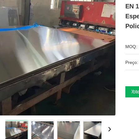
EN 1
Espe
Poli
MOQ:
Preço:
Obte