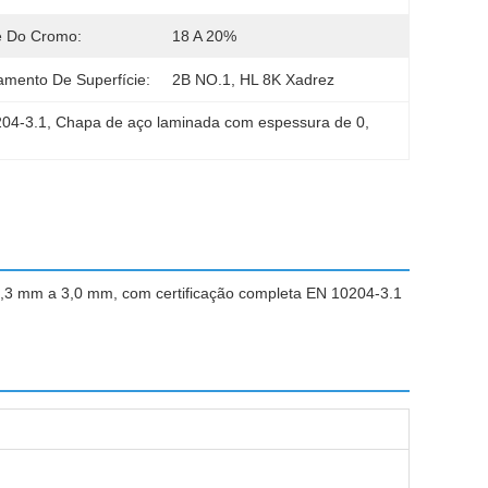
e Do Cromo:
18 A 20%
mento De Superfície:
2B NO.1, HL 8K Xadrez
204-3.1
, 
Chapa de aço laminada com espessura de 0
, 
 0,3 mm a 3,0 mm, com certificação completa EN 10204-3.1