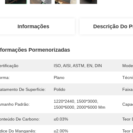
Informações
Descrição Do P
nformações Pormenorizadas
rtificação
ISO, AISI, ASTM, EN, DIN
Mode
orma:
Plano
Técni
ratamento De Superfície:
Polido
Faixa
1220*2440, 1500*3000, 
amanho Padrão:
Capa
1500*6000, 2000*6000 Mm
onteúdo De Carbono:
≤0.03%
Teor D
ndice Do Manganês:
≤2.00%
Teor 