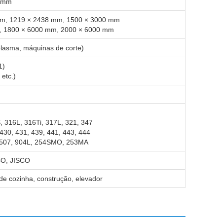
0 mm
 mm, 1219 × 2438 mm, 1500 × 3000 mm
m, 1800 × 6000 mm, 2000 × 6000 mm
 plasma, máquinas de corte)
1)
etc.)
, 316L, 316Ti, 317L, 321, 347
 430, 431, 439, 441, 443, 444
 2507, 904L, 254SMO, 253MA
O, JISCO
 de cozinha, construção, elevador