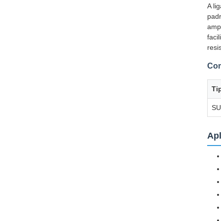
A li
padr
ampl
faci
resi
Com
Ti
SU
Ap