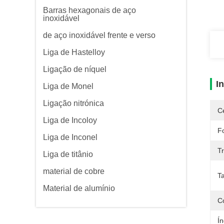
Barras hexagonais de aço
inoxidável
de aço inoxidável frente e verso
Liga de Hastelloy
Ligação de níquel
I
Liga de Monel
Ligação nitrónica
Ce
Liga de Incoloy
F
Liga de Inconel
T
Liga de titânio
material de cobre
T
Material de alumínio
C
Í