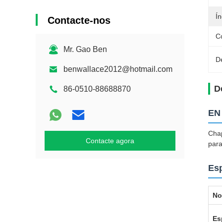
Ín
Contacte-nos
C
Mr. Gao Ben
D
benwallace2012@hotmail.com
D
86-0510-88688870
EN 
Chap
Contacte agora
para
Esp
No
Es