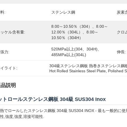
料:
ステンレス鋼
炭素
8.00～10.50％（304）、8.00～
ッケル含有量:
12.00％（304L）、8.00～
クロ
10.50％（304H）
520MPa以上(304、304H)、
張力:
伸長:
485MPa以上(304L)
304級ステンレス鋼板 熱巻きステンレス鋼
イライト:
Hot Rolled Stainless Steel Plate
, 
Polished S
製品説明
トロールステンレス鋼板 304級 SUS304 Inox
熱でロールしたステンレス鋼板 304級 SUS304 INOX - 最も一
性,強度,強度,溶接可能性.