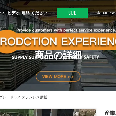
ント
ビデオ
連絡 ください
引用
Japanese
商品の詳細
レード 304 ステンレス鋼板
産業