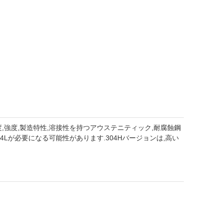
,強度,製造特性,溶接性を持つアウステニティック,耐腐蝕鋼
4Lが必要になる可能性があります.304Hバージョンは,高い