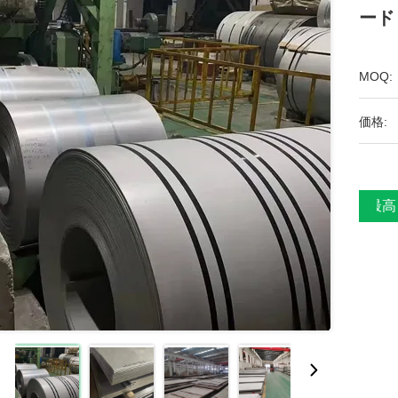
ード
MOQ:
価格:
最高