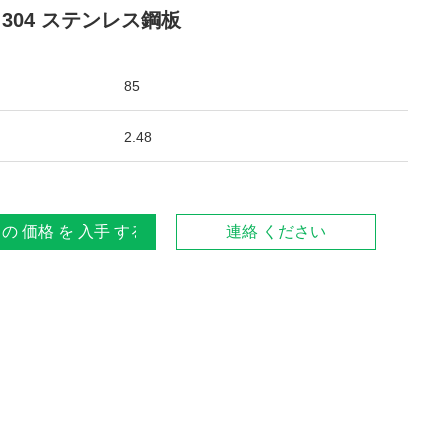
 304 ステンレス鋼板
85
2.48
 の 価格 を 入手 する
連絡 ください