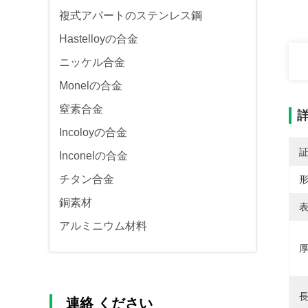
複式アパートのステンレス鋼
Hastelloyの合金
ニッケル合金
Monelの合金
窒素合金
Incoloyの合金
Inconelの合金
チタン合金
形
銅素材
表
アルミニウム材料
厚
長
連絡 ください