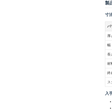
製
寸
パ
厚
幅
長
材
終
ス
入手