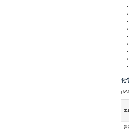
化
(AS
エ
炭