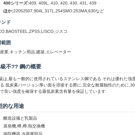
400シリーズ:
409, 409L, 410, 420, 430, 431, 439
ほか:
22052507,904L,317L,254SMO,253MA,630など
ランド
CO,BAOSTEEL,ZPSS,LISCO,ジスコ
用範囲
産業,キッチン用品,建築,エレベーター
4級不?? 鋼の概要
4級は,最も一般的に使用されているステンレス鋼である.それは優れた強度
る.低炭素バージョン厚い面を溶接する際に,完全な耐腐蝕性のために,30
で良い強度を確保する最低炭素含有量を保証しています.
型的な用途
醸造設備と乳製品
蒸発機,樽,樽,熱交換機
病院機器,冷蔵庫部品