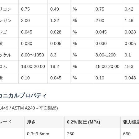
リコン
0.75
0.49
%
0.75
0.42
ンガン
2.00
1.22
%
2.00
1.46
ンゴ
0.045
0.028
%
0.045
0.028
黄
0.030
0.005
%
0.030
0.005
ッケル
8.00〜1050
8.3
%
8.00-1200
9.1
ロム
18.00-20.00
18.2
%
18.00-20.00
18.3
素
0.10
0.045
%
0.10
0.048
カニカルプロパティ
1449 / ASTM A240 - 平面製品)
レード
厚さ
0.2% 防圧 (MPa)
張力強度 
0.3~3.5mm
260
660