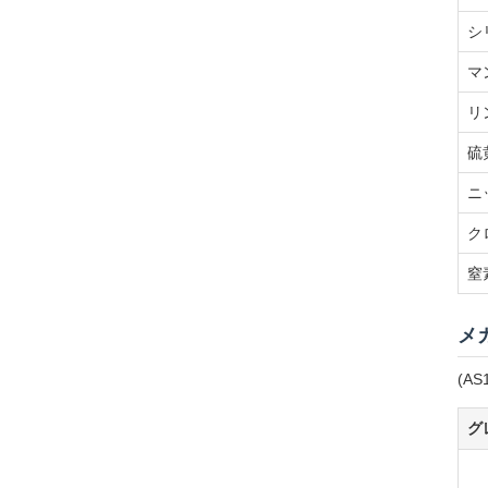
シ
マ
リ
硫
ニ
ク
窒
メ
(AS
グ