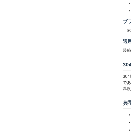
ブ
TIS
適
装飾
30
30
であ
温度
典