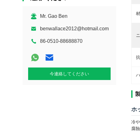
材
Mr. Gao Ben
benwallace2012@hotmail.com
ニ
86-0510-88688870
抗
今連絡してください
ハ
ホッ
冷や
腐蝕