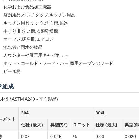
化学および食品加工機器
店舗用品,ベンチタップ,キッチン用品
キッチン用具,シンク,洗面槽,尿器
手すり,皿洗い機,衣類乾燥機
オーブン,暖房皿,エアコン
流水管と雨水の物品
カウンターや展示用キャビネット
ホット・コールド・フード・バー,商用オーブンのフード
ビール樽
学組成
1449 / ASTM A240 - 平面製品)
304
304L
レメント
仕様 (最大)
典型的な
ユニット
仕様 (最大)
典型的
素
0.08
0.045
%
0.03
0.020