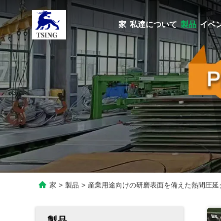
家
私達について
製品
イベ
家
>
製品
>
産業用途向けの研磨表面を備えた熱間圧延グ
製品