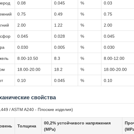
лерод
0.08
0.045
%
0.03
емний
0.75
0.49
%
0.75
гний
2.00
1.22
%
2.00
сфор
0.045
0.028
%
0.045
ра
0.030
0.005
%
0.030
кель
8.00-10.50
8.3
%
8.00-12.00
ом
18.00-20.00
18.2
%
18.00-20.00
от
0.10
0.045
%
0.10
ханические свойства
1449 / ASTM A240 - Плоские изделия)
00,2% устойчивого напряжения
Про
овень
Толщина
(MPa)
(MP