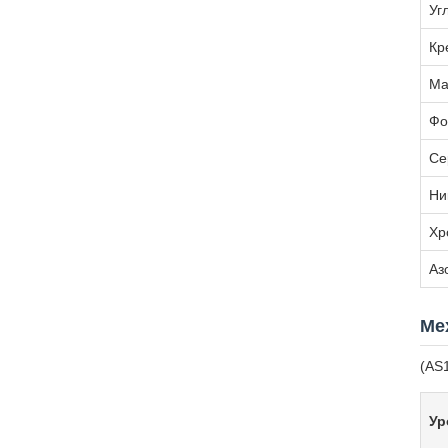
Уг
Кр
Ма
Фо
Се
Ни
Хр
Аз
Ме
(AS
Ур