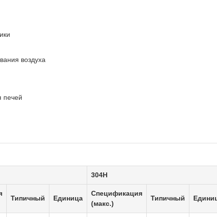
ики
вания воздуха
я печей
304H
я
Спецификация
Типичный
Единица
Типичный
Едини
(макс.)