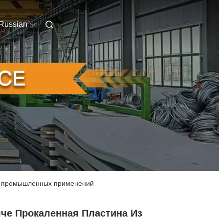
Russian
ля промышленных применений
яче Прокаленная Пластина Из