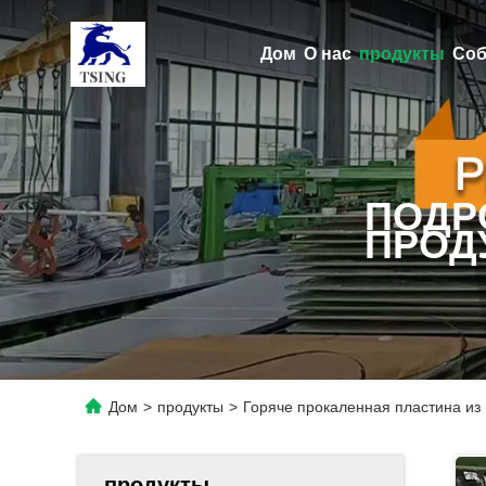
Дом
О нас
продукты
Соб
ПОДР
ПРОД
Дом
>
продукты
>
Горяче прокаленная пластина и
продукты