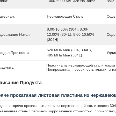
лина:
1000-6000 Мм Или На Заказ
Закан
атериал:
Нержавеющая Сталь
Соде
8,00-10,50% (304), 8,00-
одержание Никеля:
12,00% (304L), 8,00-10,50% 
Соде
(304H)
520 МПа Мин (304, 304H), 
редел Прочности:
Удли
485 МПа Мин (304L)
Пластина из нержавеющей стали марки
ыделить:
Полированная поверхность пластины и
писание Продукта
ряче прокатаная листовая пластина из нержавею
одно и горячо прокатаные листы из нержавеющей стали класса 304
жавеющая сталь с отличной коррозионной стойкостью, прочностью,