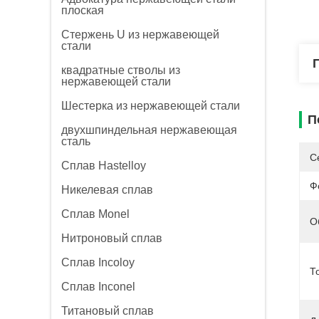
плоская
Стержень U из нержавеющей
стали
квадратные стволы из
нержавеющей стали
Шестерка из нержавеющей стали
П
двухшпиндельная нержавеющая
сталь
С
Сплав Hastelloy
Ф
Никелевая сплав
Сплав Monel
О
Нитроновый сплав
Сплав Incoloy
Т
Сплав Inconel
Титановый сплав