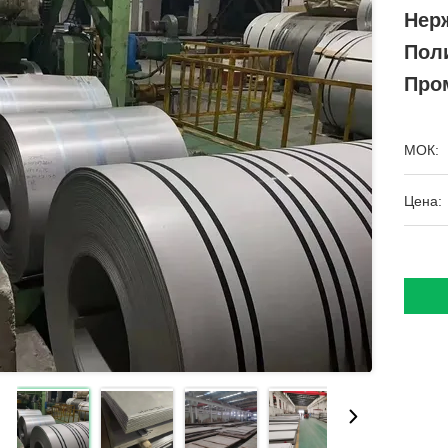
Нер
Пол
Про
МОК:
Цена: