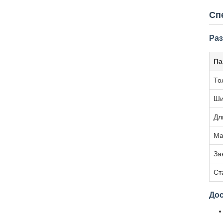
Сп
Раз
Па
То
Ши
Дл
Ма
За
Ст
До