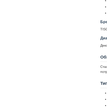
Бр
TIS
Ди
Дек
Об
Ста
пот
Ти