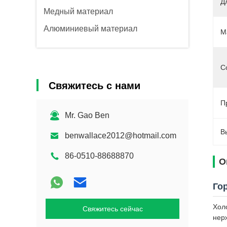
Д
Медный материал
Алюминиевый материал
М
С
Свяжитесь с нами
П
Mr. Gao Ben
В
benwallace2012@hotmail.com
86-0510-88688870
О
Го
Хол
Свяжитесь сейчас
нер