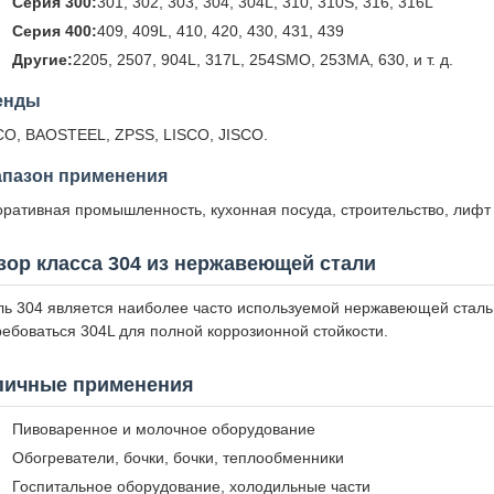
Серия 300:
301, 302, 303, 304, 304L, 310, 310S, 316, 316L
Серия 400:
409, 409L, 410, 420, 430, 431, 439
Другие:
2205, 2507, 904L, 317L, 254SMO, 253MA, 630, и т. д.
енды
CO, BAOSTEEL, ZPSS, LISCO, JISCO.
апазон применения
оративная промышленность, кухонная посуда, строительство, лифт
зор класса 304 из нержавеющей стали
ль 304 является наиболее часто используемой нержавеющей сталь
ребоваться 304L для полной коррозионной стойкости.
пичные применения
Пивоваренное и молочное оборудование
Обогреватели, бочки, бочки, теплообменники
Госпитальное оборудование, холодильные части