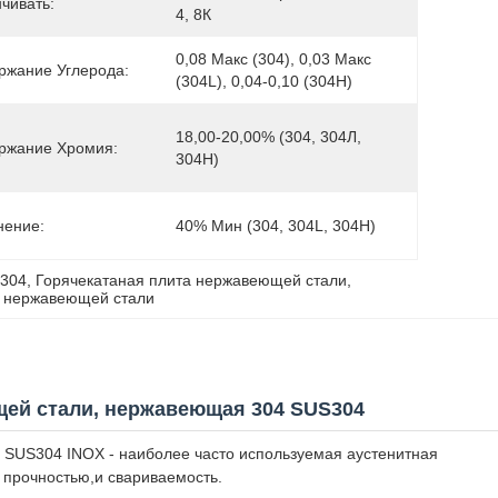
чивать:
4, 8К
0,08 Макс (304), 0,03 Макс 
ржание Углерода:
(304L), 0,04-0,10 (304H)
18,00-20,00% (304, 304Л, 
ржание Хромия:
304Н)
нение:
40% Мин (304, 304L, 304H)
 304
, 
Горячекатаная плита нержавеющей стали
, 
з нержавеющей стали
щей стали, нержавеющая 304 SUS304
 SUS304 INOX - наиболее часто используемая аустенитная
 прочностью,и свариваемость.