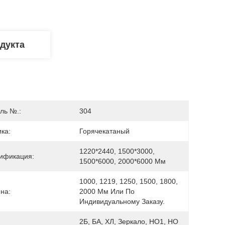
дукта
ль №.:
304
ка:
Горячекатаный
1220*2440, 1500*3000, 
ификация:
1500*6000, 2000*6000 Мм
1000, 1219, 1250, 1500, 1800, 
на:
2000 Мм Или По 
Индивидуальному Заказу.
2Б, БА, ХЛ, Зеркало, НО1, НО 