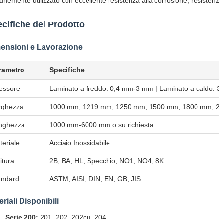
nemente utilizzato con eccellente resistenza alla corrosione, resistenza
cifiche del Prodotto
ensioni e Lavorazione
rametro
Specifiche
essore
Laminato a freddo: 0,4 mm-3 mm | Laminato a caldo
rghezza
1000 mm, 1219 mm, 1250 mm, 1500 mm, 1800 mm, 20
nghezza
1000 mm-6000 mm o su richiesta
teriale
Acciaio Inossidabile
itura
2B, BA, HL, Specchio, NO1, NO4, 8K
andard
ASTM, AISI, DIN, EN, GB, JIS
eriali Disponibili
Serie 200:
201, 202, 202cu, 204