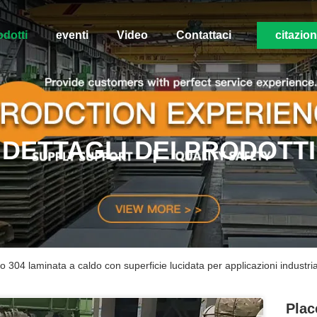
odotti
eventi
Video
Contattaci
citazio
DETTAGLI DEI PRODOTTI
do 304 laminata a caldo con superficie lucidata per applicazioni industria
Plac