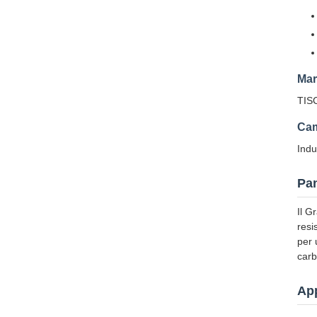
Mar
TIS
Cam
Indu
Pan
Il G
resi
per 
carb
App