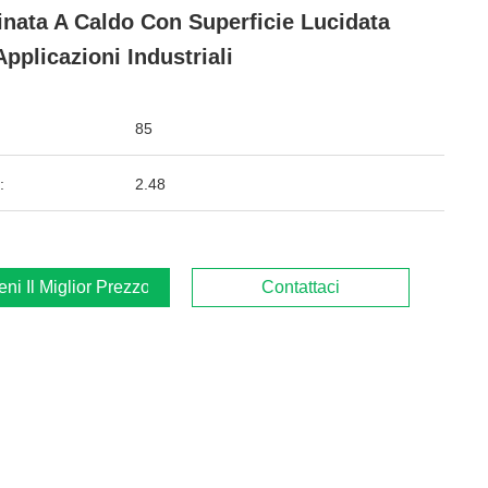
nata A Caldo Con Superficie Lucidata
Applicazioni Industriali
85
:
2.48
ieni Il Miglior Prezzo
Contattaci