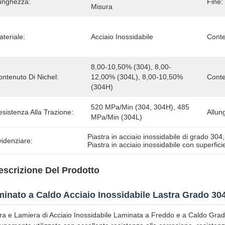
unghezza:
Fine:
Misura
teriale:
Acciaio Inossidabile
Conte
8,00-10,50% (304), 8,00-
ntenuto Di Nichel:
12,00% (304L), 8,00-10,50% 
Conte
(304H)
520 MPa/min (304, 304H), 485 
sistenza Alla Trazione:
Allun
MPa/min (304L)
Piastra in acciaio inossidabile di grado 304
,
idenziare:
Piastra in acciaio inossidabile con superfici
escrizione Del Prodotto
inato a Caldo Acciaio Inossidabile Lastra Grado 3
ra e Lamiera di Acciaio Inossidabile Laminata a Freddo e a Caldo Grado