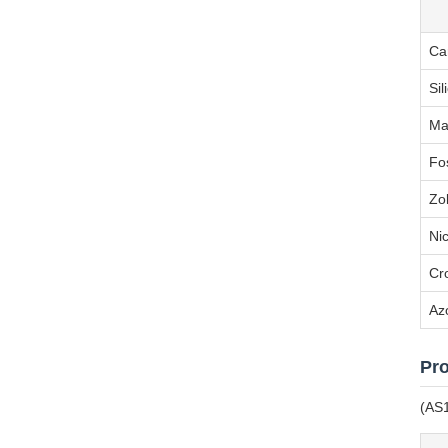
Ca
Sil
Ma
Fo
Zo
Ni
Cr
Az
Pro
(AS1