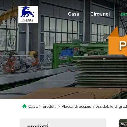
Casa
Circa noi
pr
Casa
>
prodotti
>
Placca di acciaio inossidabile di gra
prodotti