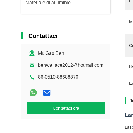
L
Materiale di alluminio
Ma
Contattaci
Co
Mr. Gao Ben
benwallace2012@hotmail.com
Re
86-0510-88688870
Ev
D
Contattaci ora
Lam
Last