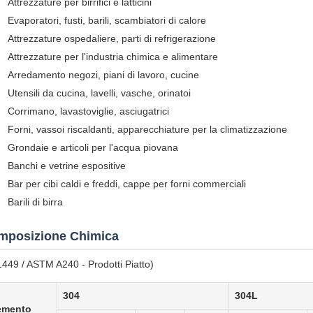
Attrezzature per birrifici e latticini
Evaporatori, fusti, barili, scambiatori di calore
Attrezzature ospedaliere, parti di refrigerazione
Attrezzature per l'industria chimica e alimentare
Arredamento negozi, piani di lavoro, cucine
Utensili da cucina, lavelli, vasche, orinatoi
Corrimano, lavastoviglie, asciugatrici
Forni, vassoi riscaldanti, apparecchiature per la climatizzazione
Grondaie e articoli per l'acqua piovana
Banchi e vetrine espositive
Bar per cibi caldi e freddi, cappe per forni commerciali
Barili di birra
mposizione Chimica
449 / ASTM A240 - Prodotti Piatto)
304
304L
emento