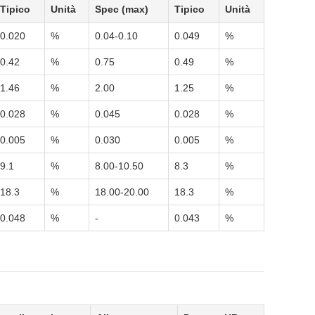
Tipico
Unità
Spec (max)
Tipico
Unità
0.020
%
0.04-0.10
0.049
%
0.42
%
0.75
0.49
%
1.46
%
2.00
1.25
%
0.028
%
0.045
0.028
%
0.005
%
0.030
0.005
%
9.1
%
8.00-10.50
8.3
%
18.3
%
18.00-20.00
18.3
%
0.048
%
-
0.043
%