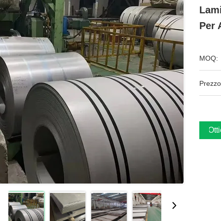
Lami
Per 
MOQ:
Prezzo
Ott