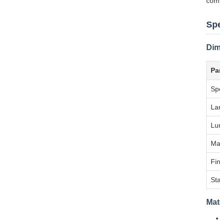
comu
Spe
Dim
Pa
Sp
La
Lu
Ma
Fin
St
Mat