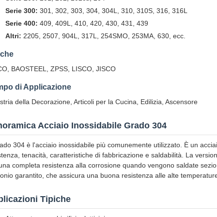
Serie 300:
301, 302, 303, 304, 304L, 310, 310S, 316, 316L
Serie 400:
409, 409L, 410, 420, 430, 431, 439
Altri:
2205, 2507, 904L, 317L, 254SMO, 253MA, 630, ecc.
che
CO, BAOSTEEL, ZPSS, LISCO, JISCO
po di Applicazione
stria della Decorazione, Articoli per la Cucina, Edilizia, Ascensore
oramica Acciaio Inossidabile Grado 304
rado 304 è l'acciaio inossidabile più comunemente utilizzato. È un acciai
stenza, tenacità, caratteristiche di fabbricazione e saldabilità. La vers
una completa resistenza alla corrosione quando vengono saldate sezio
onio garantito, che assicura una buona resistenza alle alte temperatur
licazioni Tipiche