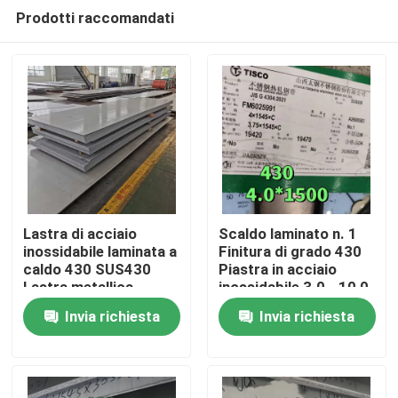
Prodotti raccomandati
Lastra di acciaio
Scaldo laminato n. 1
inossidabile laminata a
Finitura di grado 430
caldo 430 SUS430
Piastra in acciaio
Casa.
Lastra metallica
inossidabile 3.0 - 10,0
8*1500*6000mm con
mm SS 430 Piastra di
Invia richiesta
Invia richiesta
superficie NO.1
TISCO
Prodotti
Video