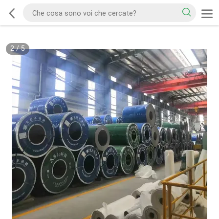
2
/
5