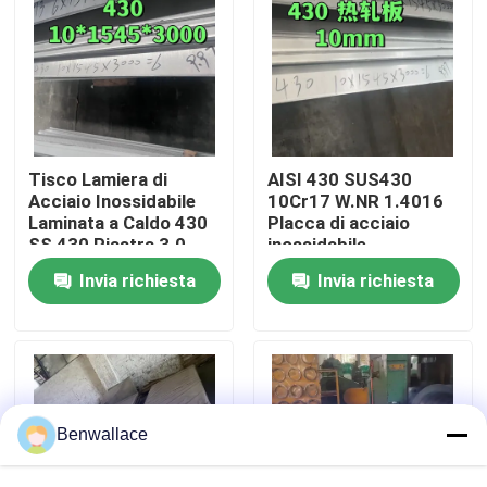
Su di noi
visita della fabbrica
Tisco Lamiera di
AISI 430 SUS430
Controllo della qualità
Acciaio Inossidabile
10Cr17 W.NR 1.4016
Laminata a Caldo 430
Placca di acciaio
SS 430 Piastra 3.0 -
inossidabile
10.0mm Superficie
10*1500*6000
Contattaci
Invia richiesta
Invia richiesta
No.1
Superficie NO.1
Notizie
Casi
Benwallace
Chiedi un preventivo