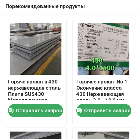
Порекомендованные продукты
Горяче проката 430
Горячее прокат No 1
нержавеющая сталь
Окончание класса
Плита SUS430
430 Нержавеющая
Домой
Металлическая
сталь 3.0 - 10,0 мм
плита 8*1500*6000
SS 430 Плита от
Отправить запрос
Отправить запрос
мм с поверхностью
TISCO
Продукты
NO.1
Видеозаписи