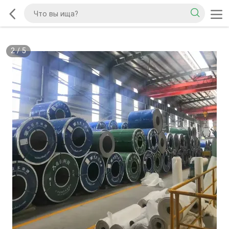
2
/
5