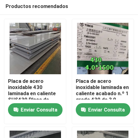
Productos recomendados
Placa de acero
Placa de acero
inoxidable 430
inoxidable laminada en
laminada en caliente
caliente acabado n.º 1
En casa
SUS430 Placa de
grado 430 de 3,0 -
metal
10,0 mm, placa SS
Enviar Consulta
Enviar Consulta
8*1500*6000mm con
430 de TISCO
Productos
superficie NO.1
Los vídeos