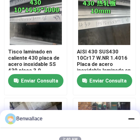
Sobre nosotros
recorrido por la fábrica
Tisco laminado en
AISI 430 SUS430
Control de calidad
caliente 430 placa de
10Cr17 W.NR 1.4016
acero inoxidable SS
Placa de acero
430 placa 3.0 -
inoxidable laminada en
10.0mm No.1
caliente
Contacta con nosotros
Enviar Consulta
Enviar Consulta
superficie
10*1500*6000
Superficie NO.1
Noticias
Casos de trabajo
Benwallace
Solicitar una cita
2:40 AM