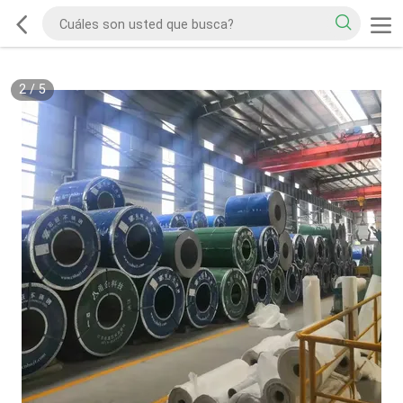
2
/
5