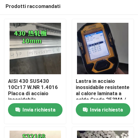
Prodotti raccomandati
AISI 430 SUS430
Lastra in acciaio
10Cr17 W.NR 1.4016
inossidabile resistente
Placca di acciaio
al calore laminata a
Casa.
inossidabile
caldo Grado 253MA /
10*1500*6000
S30815 con
Invia richiesta
Invia richiesta
Superficie NO.1
superficie decapata
Prodotti
Video