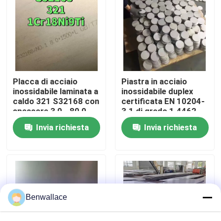
Su di noi
visita della fabbrica
Placca di acciaio
Piastra in acciaio
Controllo della qualità
inossidabile laminata a
inossidabile duplex
caldo 321 S32168 con
certificata EN 10204-
spessore 3,0 - 80,0
3.1 di grado 1.4462
mm e resistenza alla
2205 con tecnica
Contattaci
Invia richiesta
Invia richiesta
corrosione
laminata a caldo
Notizie
Casi
Benwallace
Chiedi un preventivo