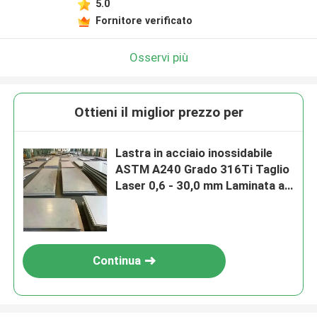
5.0
Fornitore verificato
Osservi più
Ottieni il miglior prezzo per
Lastra in acciaio inossidabile
ASTM A240 Grado 316Ti Taglio
Laser 0,6 - 30,0 mm Laminata a
Caldo 1.4571
Continua