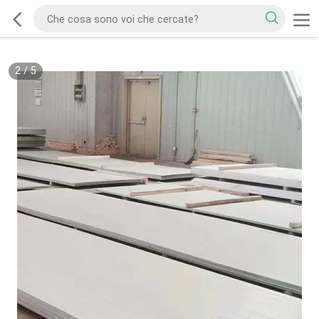
2
/
5