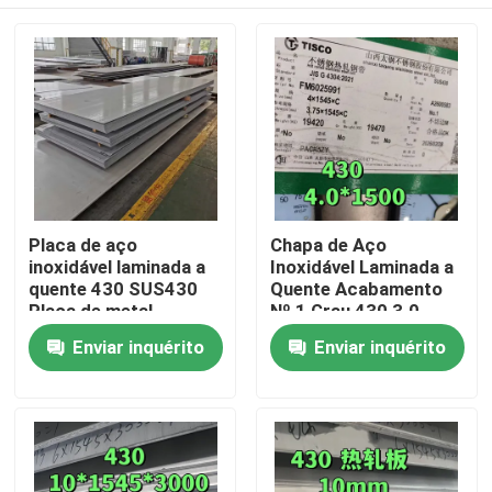
Placa de aço
Chapa de Aço
inoxidável laminada a
Inoxidável Laminada a
quente 430 SUS430
Quente Acabamento
Placa de metal
Nº 1 Grau 430 3.0 -
8*1500*6000mm com
10.0mm Chapa SS 430
Para casa
Enviar inquérito
Enviar inquérito
superfície NO.1
da TISCO
Produtos
Vídeos