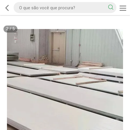
2
/
5