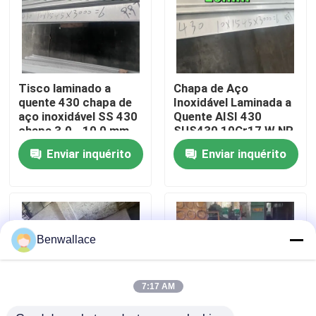
Sobre nós
Visita à fábrica
Tisco laminado a
Chapa de Aço
quente 430 chapa de
Inoxidável Laminada a
aço inoxidável SS 430
Quente AISI 430
Controle de qualidade
chapa 3.0 - 10,0 mm
SUS430 10Cr17 W.NR
Superfície n.o 1
1.4016 Superfície
Enviar inquérito
Enviar inquérito
NO.1 10*1500*6000
Contacte-nos
Notícias
Benwallace
Casos
7:17 AM
Solicite um orçamento