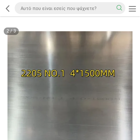
2
/
3