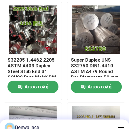
Σχετικά με εμάς
περιοδεία στο εργοστάσιο
Έλεγχος ποιότητας
S32205 1.4462 2205
Super Duplex UNS
ASTM A403 Duplex
S32750 DIN1.4410
Επικοινωνήστε μαζί μας
Steel Stub End 3"
ASTM A479 Round
SCH80 Butt Weld( BW
Bar Diameters 50 mm
)ANSI - B 16.9
With CV-Notch
Αποστολή
Αποστολή
Parameter
Ειδήσεις
ερώτησης
ερώτησης
Υποθέσεις
Ζητήστε μια προσφορά
Benwallace