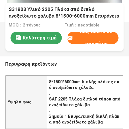
S31803 Υλικό 2205 Πλάκα από διπλό
ανοξείδωτο χάλυβα 8*1500*6000mm Επιφάνεια
NO.1
MOQ：2 τόνους
Τιμή：negotiable
Μας ελάτε σε
Καλύτερη τιμή
επαφή με
Περιγραφή προϊόντων
8*1500*6000mm διπλής πλάκας απ
ό ανοξείδωτο χάλυβα
,
SAF 2205 Πλάκα διπλού τύπου από
Υψηλό φως:
ανοξείδωτο χάλυβα
,
Σημείο 1 Επιφανειακή διπλή πλάκ
α από ανοξείδωτο χάλυβα