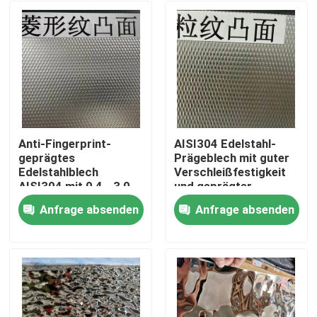
Anti-Fingerprint-
AISI304 Edelstahl-
geprägtes
Prägeblech mit guter
Edelstahlblech
Verschleißfestigkeit
AISI304 mit 0,4 - 3,0
und geprägter
mm Dicke für
Oberfläche für
Anfrage absenden
Anfrage absenden
architektonische
dekorative
Zu Hause
Anwendungen
Anwendungen
Produkte
Videos