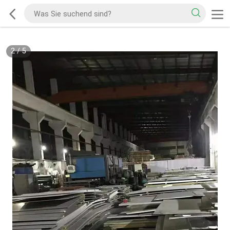
2
/
5