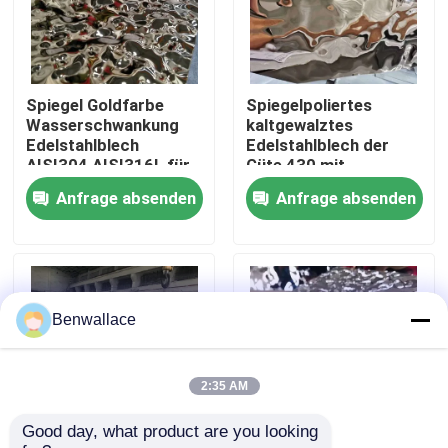
Über uns
Spiegel Goldfarbe
Spiegelpoliertes
Werksbesichtigung
Wasserschwankung
kaltgewalztes
Edelstahlblech
Edelstahlblech der
AISI304 AISI316L für
Güte 430 mit
Qualitätskontrolle
Deckendekoration
Wasserwellenmuster
Anfrage absenden
Anfrage absenden
und PVD-Farbe
Kontakt mit uns
Neuigkeiten
Benwallace
Rechtssachen
2:35 AM
Good day, what product are you looking 
Bitte um ein Angebot