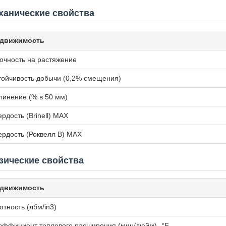
ханические свойства
движимость
очность на растяжение
тойчивость добычи (0,2% смещения)
линение (% в 50 мм)
ердость (Brinell) MAX
ердость (Роквелл В) MAX
зические свойства
движимость
отность (лбм/in3)
эффициент теплового расширения (мин/дюйм) -°F