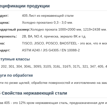
ецификации продукции
дукт:
405 Лист из нержавеющей стали
щина:
Холодно прокатано 0,3 - 3,0 мм.
ндартный размер:
Холодно проката 1000×2000 мм, 1219×2438 мм.
ерхность:
2B, BA, NO.4, прическа, зеркало 8K и т.д.
ка:
TISCO, JISCO, POSCO, BAOSTEEL - это все, что я мог
ндарт:
ASTM A240 / JIS G4305 / EN 10088-2
ступные классы
 202, 301, 304, 304L, 309S, 310S, 316L, 316Ti, 317L, 321, 347, 405, 
уги по обработке
уги по резке щелей, обработке поверхностей и изготовлению на зак
5 Свойства нержавеющей стали
ав 405 - это 12% хром нержавеющая сталь, предназначенная для и