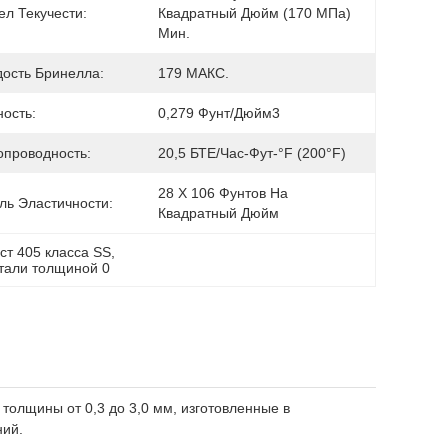
ел Текучести:
Квадратный Дюйм (170 МПа) 
Мин.
дость Бринелла:
179 МАКС.
ость:
0,279 Фунт/дюйм3
опроводность:
20,5 БТЕ/час-Фут-°F (200°F)
28 Х 106 Фунтов На 
ль Эластичности:
Квадратный Дюйм
ст 405 класса SS
, 
тали толщиной 0
толщины от 0,3 до 3,0 мм, изготовленные в
ний.