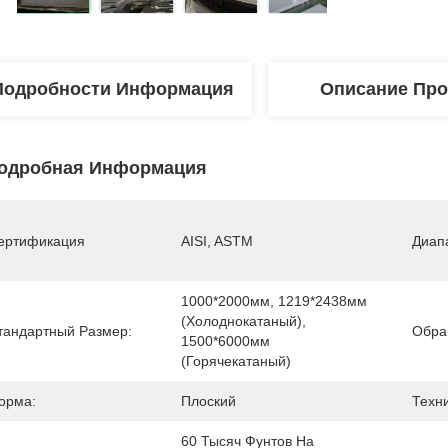
Подробности Информация
Описание Про
одробная Информация
ертификация
AISI, ASTM
Диап
1000*2000мм, 1219*2438мм 
(холоднокатаный), 
тандартный Размер:
Обра
1500*6000мм 
(горячекатаный)
орма:
Плоский
Техни
60 Тысяч Фунтов На 