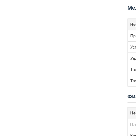
Ме
Не
Пр
Ус
Уд
Тв
Тв
Фи
Не
Пл
Ко