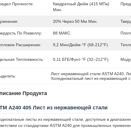
редел Прочности:
Квадратный Дюйм (415 МПа) 
Пред
Мин.
длинение:
20% Через 50 Мм Мин.
Твер
вердость По Роквеллу:
88 МАКС.
Плотн
епловое Расширение:
9,2 Мин/дюйм-°F (68-212°F)
Тепл
дельная Теплоемкость:
0,11 БТЕ/фунт-°F (32–212°F)
Моду
Лист нержавеющей стали ASTM A240
, 
Ли
ыделить:
Холоднокатаный лист из нержавеющей с
писание Продукта
ТМ A240 405 Лист из нержавеющей стали
однокатаные листы из нержавеющей стали, доступные в диапазоне 
тветствии со стандартами ASTM A240 для промышленных примене