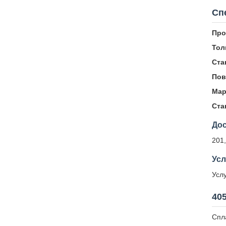
Сп
Про
Тол
Ста
Пов
Мар
Ста
До
201,
Усл
Усл
40
Спл