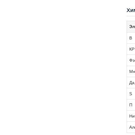
Хи
Эл
В
КР
Фэ
М
Да
S
П
Ни
Ал