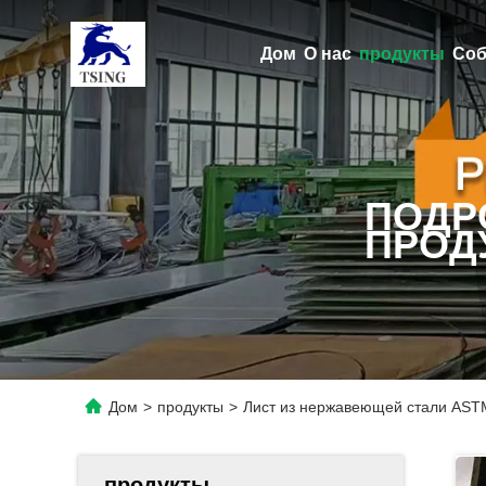
Дом
О нас
продукты
Соб
ПОДР
ПРОД
Дом
>
продукты
>
Лист из нержавеющей стали ASTM
продукты