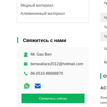
П
Медный материал
Алюминиевый материал
У
Т
Т
Свяжитесь с нами
У
Mr. Gao Ben
В
benwallace2012@hotmail.com
86-0510-88688870
О
АС
Хол
Свяжитесь сейчас
соо