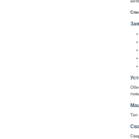
инт
Спе
За
Уст
Обе
пов
Ма
Тип 
Св
Сва