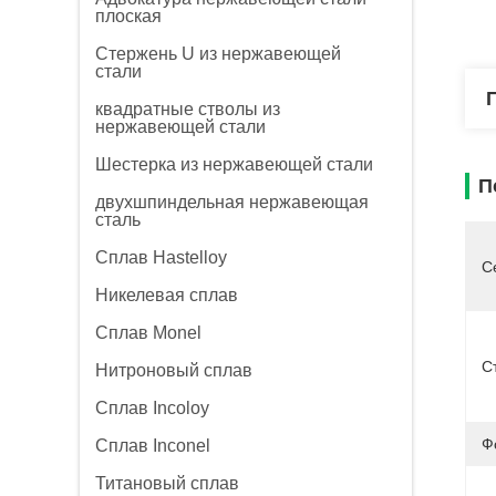
плоская
Стержень U из нержавеющей
стали
квадратные стволы из
нержавеющей стали
Шестерка из нержавеющей стали
П
двухшпиндельная нержавеющая
сталь
Сплав Hastelloy
С
Никелевая сплав
Сплав Monel
С
Нитроновый сплав
Сплав Incoloy
Ф
Сплав Inconel
Титановый сплав