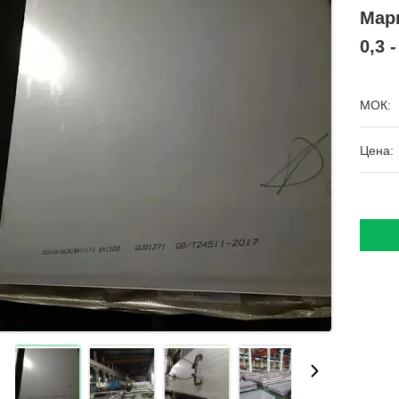
Мар
0,3 
МОК:
Цена: