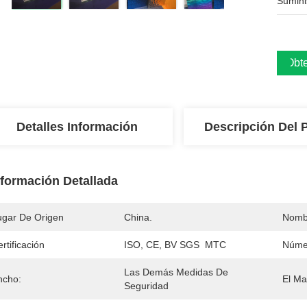
Sumini
Obte
Detalles Información
Descripción Del 
nformación Detallada
ugar De Origen
China.
Nomb
rtificación
ISO, CE, BV SGS  MTC
Núme
Las Demás Medidas De 
ncho:
El Mat
Seguridad