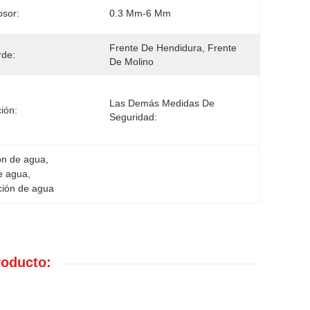
osor:
0.3 Mm-6 Mm
Frente De Hendidura, Frente 
rde:
De Molino
Las Demás Medidas De 
ión:
Seguridad:
ión de agua
, 
de agua
, 
ción de agua
roducto: