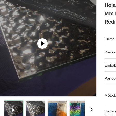
Hoja
Mm D
Redi
Cuota 
Precio:
Embala
Períod
Métod
Capac