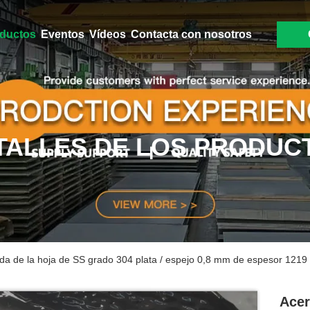
ductos
Eventos
Vídeos
Contacta con nosotros
TALLES DE LOS PRODUC
da de la hoja de SS grado 304 plata / espejo 0,8 mm de espesor 1219
Acer