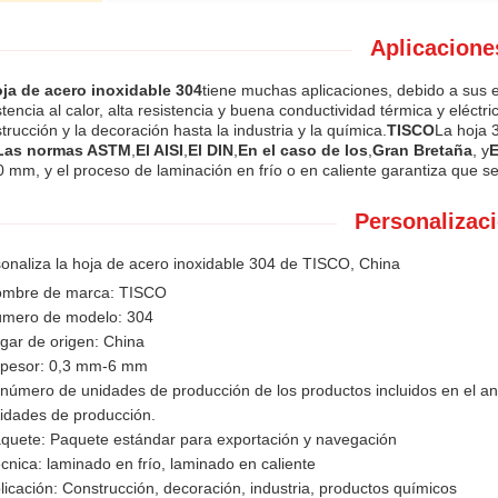
Aplicacione
ja de acero inoxidable 304
tiene muchas aplicaciones, debido a sus e
stencia al calor, alta resistencia y buena conductividad térmica y eléctr
trucción y la decoración hasta la industria y la química.
TISCO
La hoja 
Las normas ASTM
,
El AISI
,
El DIN
,
En el caso de los
,
Gran Bretaña
, y
E
 mm, y el proceso de laminación en frío o en caliente garantiza que se
Personalizaci
onaliza la hoja de acero inoxidable 304 de TISCO, China
mbre de marca: TISCO
mero de modelo: 304
gar de origen: China
pesor: 0,3 mm-6 mm
 número de unidades de producción de los productos incluidos en el a
idades de producción.
quete: Paquete estándar para exportación y navegación
cnica: laminado en frío, laminado en caliente
licación: Construcción, decoración, industria, productos químicos