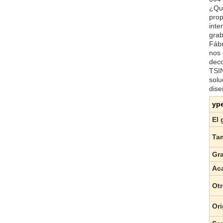
¿Qué
prop
inte
grab
Fábr
nos 
deco
TSIN
solu
dise
yp
El 
Ta
Gr
Ac
Ot
Ori