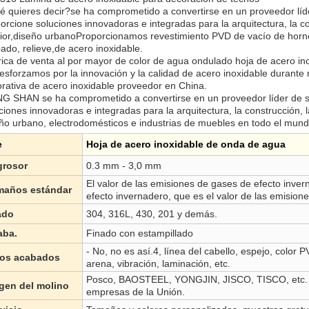
 quieres decir?
se ha comprometido a convertirse en un proveedor líd
orcione soluciones innovadoras e integradas para la arquitectura, la c
rior,diseño urbanoProporcionamos revestimiento PVD de vacío de horno,
ado, relieve,de acero inoxidable.
ica de venta al por mayor de color de agua ondulado hoja de acero in
esforzamos por la innovación y la calidad de acero inoxidable durante
rativa de acero inoxidable proveedor en China.
G SHAN se ha comprometido a convertirse en un proveedor líder de s
ciones innovadoras e integradas para la arquitectura, la construcción,
ño urbano, electrodomésticos e industrias de muebles en todo el mund
e
Hoja de acero inoxidable de onda de agua
grosor
0.3 mm - 3,0 mm
El valor de las emisiones de gases de efecto inver
maños estándar
efecto invernadero, que es el valor de las emision
ado
304, 316L, 430, 201 y demás.
aba.
Finado con estampillado
- No, no es así.4, línea del cabello, espejo, color
ros acabados
arena, vibración, laminación, etc.
Posco, BAOSTEEL, YONGJIN, JISCO, TISCO, etc. Ta
gen del molino
empresas de la Unión.