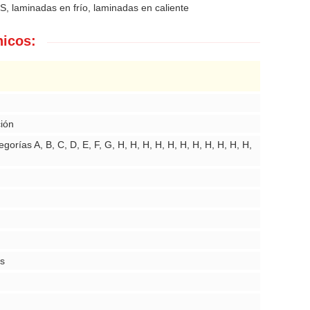
, laminadas en frío, laminadas en caliente
nicos:
ión
gorías A, B, C, D, E, F, G, H, H, H, H, H, H, H, H, H, H, H,
os