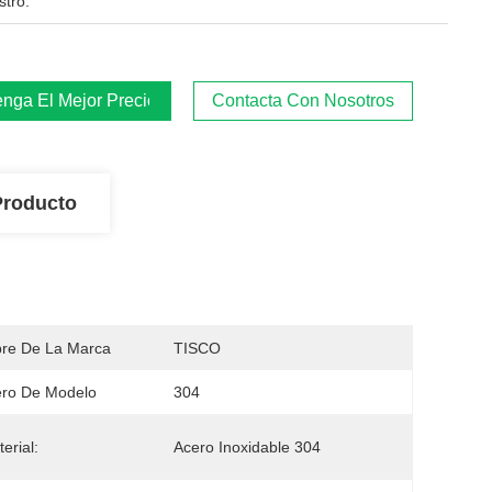
stro:
nga El Mejor Precio
Contacta Con Nosotros
Producto
re De La Marca
TISCO
ro De Modelo
304
erial:
Acero Inoxidable 304