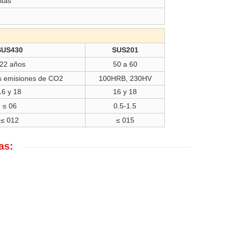
itas
SUS430
SUS201
 22 años
50 a 60
as emisiones de CO2
100HRB, 230HV
16 y 18
16 y 18
≤ 06
0.5-1.5
≤ 012
≤ 015
as: