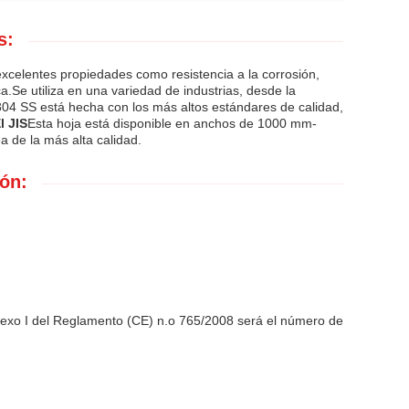
s:
xcelentes propiedades como resistencia a la corrosión,
ica.Se utiliza en una variedad de industrias, desde la
304 SS está hecha con los más altos estándares de calidad,
l JIS
Esta hoja está disponible en anchos de 1000 mm-
a de la más alta calidad.
ón:
nexo I del Reglamento (CE) n.o 765/2008 será el número de