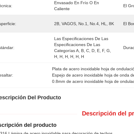
Envasado En Frío O En 
écnica:
El Gr
Caliente
perficie:
2B, VAGOS, No.1, No.4, HL, 8K
El Bo
Las Especificaciones De Las 
Especificaciones De Las 
stándar:
Durac
Categorías A, B, C, D, E, F, G, 
H, H, H, H, H, H
Plata de acero inoxidable hoja de ondulac
saltar:
Espejo de acero inoxidable hoja de onda 
0.8mm de acero inoxidable hoja de ondula
escripción Del Producto
Descripción del p
cripción del producto
316 Lámina de acero inoxidable para decoración de techos