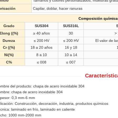
vicio
Tamaños y colores personalizados, muestras gratu
bricación
Capilar, doblar, hacer ranuras
Composición química
Grado
SUS304
SUS316L
Elong ((%)
≥ 40 años
30
>
Dureza
≤ 200 HV
≤ 200 HV
El valor de l
Cr ((%)
18 a 20 años
16 y 18
Ni(%)
8 a 10
10 a 14
C%
≤ 008
≤ 007
Característic
mbre del producto: chapa de acero inoxidable 304
mbre: chapa de acero inoxidable 304
pesor: 0,3 mm-6 mm
licación: Construcción, decoración, industria, productos químicos
cnica: laminado en frío, laminado en caliente
cho: 1000 mm-2000 mm