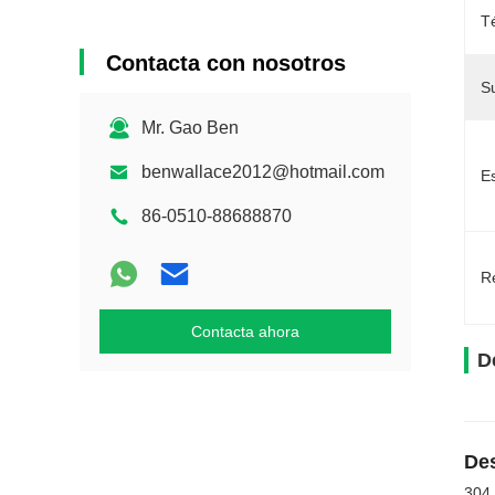
T
Contacta con nosotros
Su
Mr. Gao Ben
benwallace2012@hotmail.com
E
86-0510-88688870
Re
Contacta ahora
D
Des
304 