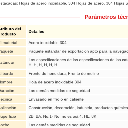
stacadas: Hojas de acero inoxidable, 304 Hojas de acero, 304 Hojas SS
Parámetros téc
tributo del
Detalles
producto
l material
Acero inoxidable 304
Paquete
Paquete estándar de exportación apto para la navegac
Las especificaciones de las especificaciones de las cate
Estándar
H, H, H, H, H, H
l borde
Frente de hendidura, Frente de molino
Nombre
Hoja de acero inoxidable 304
Duración
Las demás medidas de seguridad:
Técnica
Envasado en frío o en caliente
plicación
Construcción, decoración, industria, productos químic
uperficie
2B, BA, No.1- No, no es así.4, HL, 8K
Ancho
Las demás medidas de seguridad