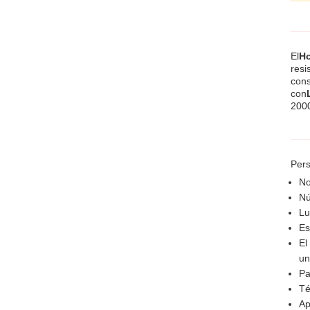
El
Ho
resi
cons
con
2000
Pers
No
Nú
Lu
Es
El
un
Pa
Té
Ap