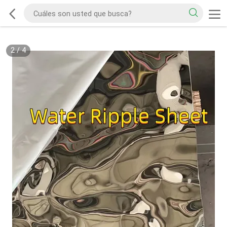
2
/
4