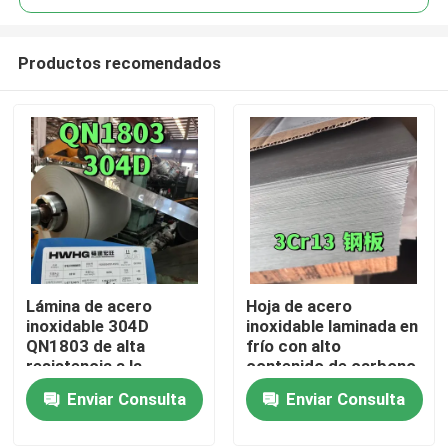
Productos recomendados
Lámina de acero
Hoja de acero
En casa
inoxidable 304D
inoxidable laminada en
QN1803 de alta
frío con alto
resistencia a la
contenido de carbono
Productos
corrosión, con bajo
SUS420J2 30Cr13
Enviar Consulta
Enviar Consulta
contenido de níquel y
0,5-3,0 mm 2B
alto contenido de
Superficie utilizada
Los vídeos
nitrógeno, 2mm,
para cuchillo