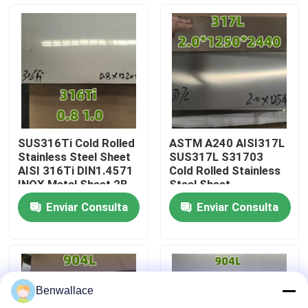
superficie 2B,
utilizada para
Sobre nosotros
fregaderos
recorrido por la fábrica
Control de calidad
SUS316Ti Cold Rolled
ASTM A240 AISI317L
Stainless Steel Sheet
SUS317L S31703
Contacta con nosotros
AISI 316Ti DIN1.4571
Cold Rolled Stainless
INOX Metal Sheet 2B
Steel Sheet
0.8mm
2.0*1220*2440MM
Enviar Consulta
Enviar Consulta
Noticias
Casos de trabajo
Benwallace
Solicitar una cita