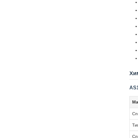
Хи
AS1
Ма
Сп
Ти
Сп