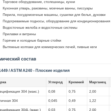
Торговое оборудование, столешницы, кухни
Кухонная утварь, раковины, моечные ванны, писсуары
Перила, посудомоечные машины, сушилки для белья, духовки
Подогреваемые подносы, оборудование для кондиционирования 
Водосточные желоба и водосточные системы
Прилавки и витрины
Горячие и холодные барные стойки
Вытяжные колпаки для коммерческих печей, пивные кеги
мический состав
449 / ASTM A240 - Плоские изделия
рка
Углерод
Кремний
Марганец
ецификация 304 (макс.)
0,08
0,75
2,00
пичная 304
0,045
0,49
1,22
ецификация 304L (макс.)
0,03
0,75
2,00