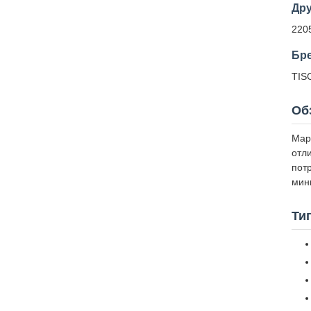
Дру
220
Бр
TIS
Об
Мар
отл
пот
мин
Ти