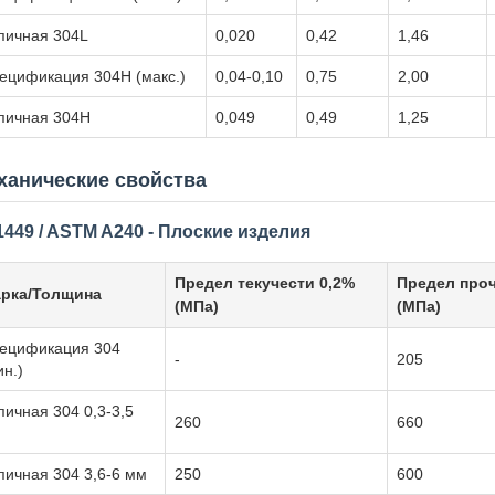
пичная 304L
0,020
0,42
1,46
ецификация 304H (макс.)
0,04-0,10
0,75
2,00
пичная 304H
0,049
0,49
1,25
ханические свойства
449 / ASTM A240 - Плоские изделия
Предел текучести 0,2%
Предел про
рка/Толщина
(МПа)
(МПа)
ецификация 304
-
205
ин.)
пичная 304 0,3-3,5
260
660
м
пичная 304 3,6-6 мм
250
600