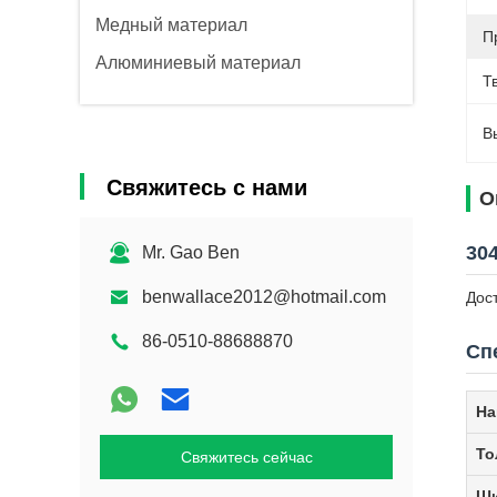
Медный материал
П
Алюминиевый материал
Т
В
Свяжитесь с нами
О
30
Mr. Gao Ben
benwallace2012@hotmail.com
Дос
86-0510-88688870
Сп
На
То
Свяжитесь сейчас
Ши