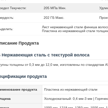
редел Текучести:
205 МПа Мин.
Удли
вердость:
202 ГБ Макс.
Прои
Лист нержавеющей стали финиша волос
ыделить:
Пластина из нержавеющей стали толщин
писание Продукта
4 Нержавеющая сталь с текстурой волоса
тупны толщины от 0,3 мм до 12,0 мм, изготовлены по стандартам A
ецификации продукта
именование продукта
Пластина из нержавеющей стали
лщина
Холоднокатаный: 0,4 мм-3 мм | Горяче
рина
1000 мм, 1219 мм, 1250 мм, 1500 мм, 