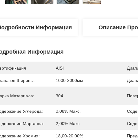
Подробности Информация
Описание Про
одробная Информация
ертификация
AISI
Диап
иапазон Ширины:
1000-2000мм
Диап
арка Материала:
304
Пове
одержание Углерода:
0,08% Макс.
Соде
одержание Марганца:
2,00% Макс
Соде
одержание Хромия:
18,00-20,00%
Пред