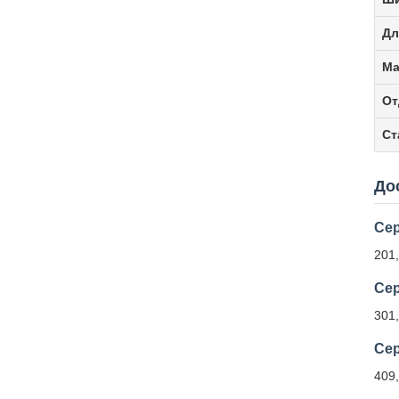
Дл
Ма
От
Ст
До
Сер
201,
Сер
301,
Сер
409,