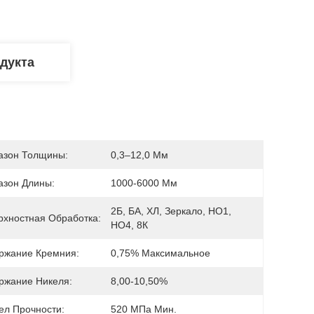
дукта
азон Толщины:
0,3–12,0 Мм
азон Длины:
1000-6000 Мм
2Б, БА, ХЛ, Зеркало, НО1, 
рхностная Обработка:
НО4, 8К
ржание Кремния:
0,75% Максимальное
ржание Никеля:
8,00-10,50%
ел Прочности:
520 МПа Мин.