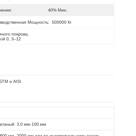
нение:
40% Мин.
зводственная Мощность:
500000 Кг
яного покрова
, 
ой 0
, 
3–12
STM и AISI.
катаный: 3,0 мм-100 мм
1800 мм, 2000 мм или по индивидуальному заказу