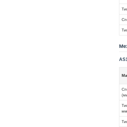
Ти
Сп
Ти
Ме
AS1
Ма
Сп
(м
Ти
м
Ти