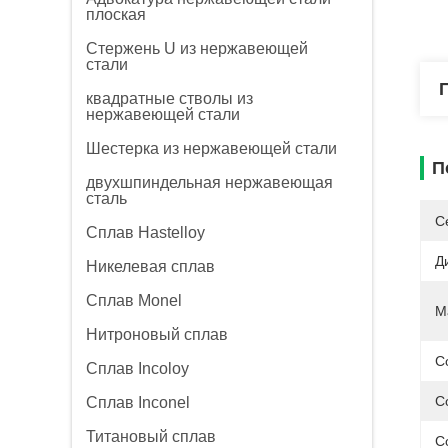
плоская
Стержень U из нержавеющей
стали
квадратные стволы из
нержавеющей стали
Шестерка из нержавеющей стали
П
двухшпиндельная нержавеющая
сталь
С
Сплав Hastelloy
Д
Никелевая сплав
Сплав Monel
М
Нитроновый сплав
С
Сплав Incoloy
С
Сплав Inconel
Титановый сплав
С