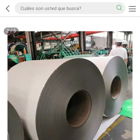
2
/
5