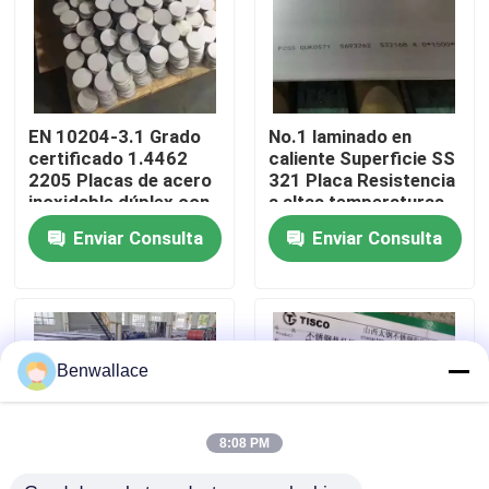
Sobre nosotros
recorrido por la fábrica
EN 10204-3.1 Grado
No.1 laminado en
certificado 1.4462
caliente Superficie SS
2205 Placas de acero
321 Placa Resistencia
Control de calidad
inoxidable dúplex con
a altas temperaturas
técnica de laminado
1.4541 Placa de acero
Enviar Consulta
Enviar Consulta
en caliente
inoxidable
Contacta con nosotros
Noticias
Benwallace
Casos de trabajo
8:08 PM
Solicitar una cita