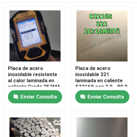
Placa de acero
Placa de acero
inoxidable resistente
inoxidable 321
al calor laminada en
laminada en caliente
caliente Grado 253MA
S32168 con 3,0 - 80,0
/ S30815 con
mm de espesor y
En casa
Enviar Consulta
Enviar Consulta
superficie decapada
resistencia a la
corrosión
Productos
Los vídeos