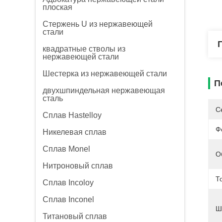
плоская
Стержень U из нержавеющей
стали
квадратные стволы из
нержавеющей стали
Шестерка из нержавеющей стали
П
двухшпиндельная нержавеющая
сталь
С
Сплав Hastelloy
Ф
Никелевая сплав
Сплав Monel
О
Нитроновый сплав
Т
Сплав Incoloy
Сплав Inconel
Ш
Титановый сплав