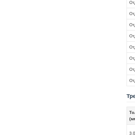
От
От
От
От
От
От
От
От
Тр
То
(м
3.