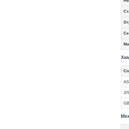
На
Ст
От
Се
Ми
Хим
Сп
A
JI
G
Мех