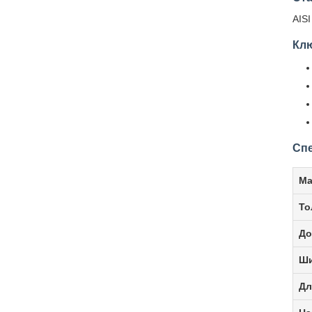
AISI
Кл
Сп
Ма
То
До
Ши
Дл