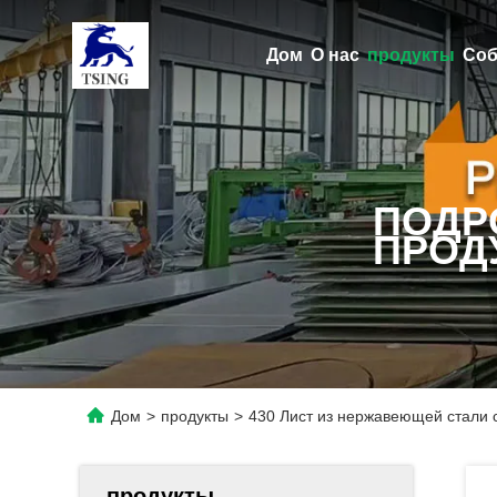
Дом
О нас
продукты
Соб
ПОДР
ПРОД
Дом
>
продукты
>
430 Лист из нержавеющей стали 
продукты