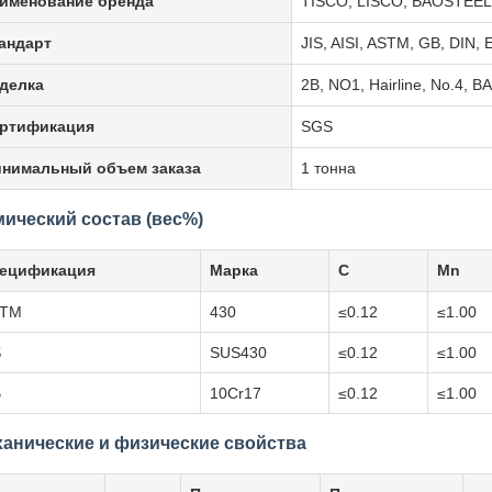
именование бренда
TISCO, LISCO, BAOSTEEL
андарт
JIS, AISI, ASTM, GB, DIN, E
делка
2B, NO1, Hairline, No.4, BA,
ртификация
SGS
нимальный объем заказа
1 тонна
ический состав (вес%)
ецификация
Марка
C
Mn
STM
430
≤0.12
≤1.00
S
SUS430
≤0.12
≤1.00
B
10Cr17
≤0.12
≤1.00
анические и физические свойства