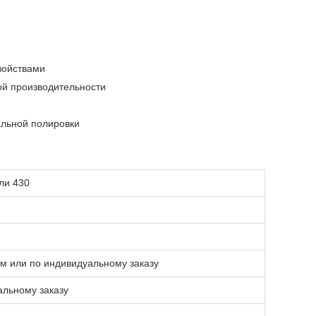
войствами
ой производительности
альной полировки
ли 430
мм или по индивидуальному заказу
альному заказу