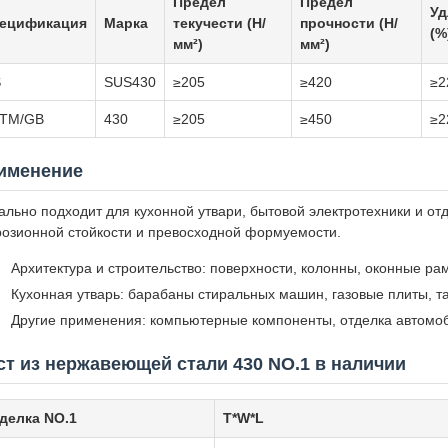
Предел
Предел
Уд
ецификация
Марка
текучести (Н/
прочности (Н/
(%
мм²)
мм²)
S
SUS430
≥205
≥420
≥2
TM/GB
430
≥205
≥450
≥2
именение
ально подходит для кухонной утвари, бытовой электротехники и от
розионной стойкости и превосходной формуемости.
Архитектура и строительство: поверхности, колонны, оконные ра
Кухонная утварь: барабаны стиральных машин, газовые плиты, та
Другие применения: компьютерные компоненты, отделка автомо
ст из нержавеющей стали 430 NO.1 в наличии
делка NO.1
T*W*L