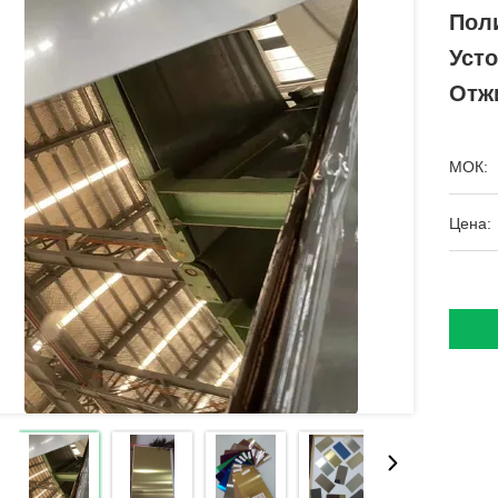
Пол
Уст
Отж
МОК:
Цена: