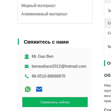
Медный материал
З
Алюминиевый материал
С
С
Свяжитесь с нами
В
Mr. Gao Ben
О
benwallace2012@hotmail.com
Об
86-0510-88688870
Нер
гру
мех
при
Свяжитесь сейчас
Ст