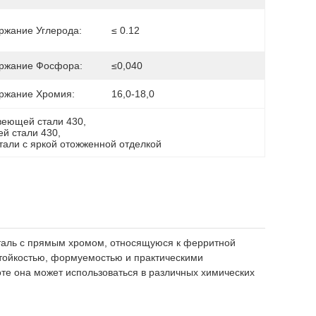
ржание Углерода:
≤ 0.12
ржание Фосфора:
≤0,040
ржание Хромия:
16,0-18,0
веющей стали 430
, 
ей стали 430
, 
тали с яркой отожженной отделкой
таль с прямым хромом, относящуюся к ферритной
стойкостью, формуемостью и практическими
оте она может использоваться в различных химических