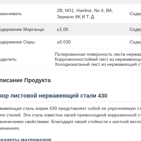
2B, NO1, Hairline, No.4, BA, 
аканчивать:
Соде
Зеркало 8K И Т. Д.
одержание Марганца:
≤1,00
Соде
одержание Серы:
≤0.030
Соде
Полированная поверхность листа нержа
ыделить:
Коррозионностойкий лист из нержавеющ
Холоднокатаный лист из нержавеющей с
писание Продукта
зор листовой нержавеющей стали 430
жавеющая сталь марки 430 представляет собой не упрочняемую с
ппе сталей. Эта сталь известна своей превосходной коррозионной 
аническими свойствами. Благодаря своей стойкости к азотной кисл
менениях.
андарты материалов