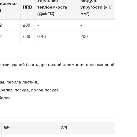
Удельная
Модуль
линение
HRB
теплоемкость
упругости (кН/
)
(Дж/г°C)
мм²)
2
≤88
-
-
2
≤89
0.46
200
делки зданий благодаря низкой стоимости, превосходной
мы, перила лестниц
релки, посуда, полое посуда
билей
W*L
W*L