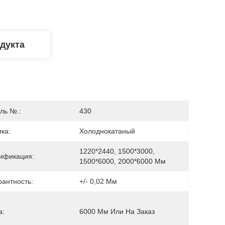
дукта
ль №.:
430
ка:
Холоднокатаный
1220*2440, 1500*3000, 
ификация:
1500*6000, 2000*6000 Мм
рантность:
+/- 0,02 Мм
а:
6000 Мм Или На Заказ