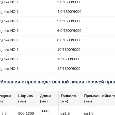
делка NO.1
3.0*1500*6000
делка NO.1
4.0*1500*6000
делка NO.1
5.0*1500*6000
делка NO.1
6.0*1500*6000
делка NO.1
8.0*1500*6000
делка NO.1
10*1500*6000
делка NO.1
12*1500*6000
делка NO.1
14*1500*6000
ебования к производственной линии горячей про
лщина
Ширина
Длина
Точность
Прямолинейнос
м)
(мм)
(мм)
(мм)
(мм)
1000-
0-8.0
800-1600
≤±1.5
≤±1.0