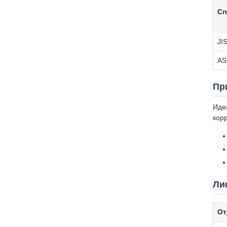
Сп
JI
AS
Пр
Иде
кор
Ли
От