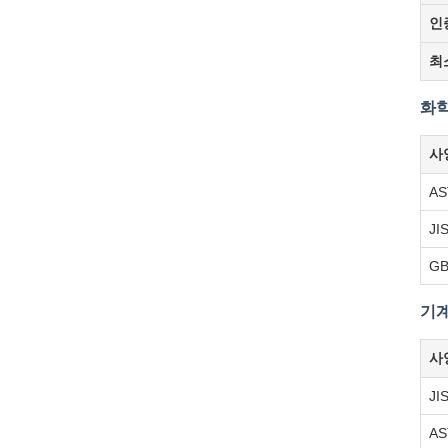
인
최
화학
사
A
JI
G
기계
사
JI
AS