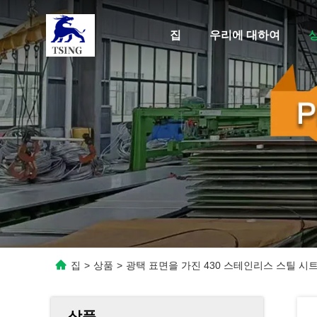
집
우리에 대하여
집
>
상품
>
광택 표면을 가진 430 스테인리스 스틸 시트
상품