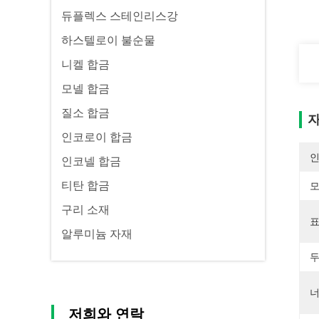
듀플렉스 스테인리스강
하스텔로이 불순물
니켈 합금
모넬 합금
질소 합금
자
인코로이 합금
인코넬 합금
티탄 합금
모
구리 소재
표
알루미늄 자재
두
너
저희와 연락