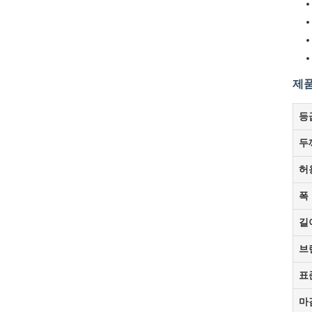
제품
등
두
허
폭
길
브
표
마