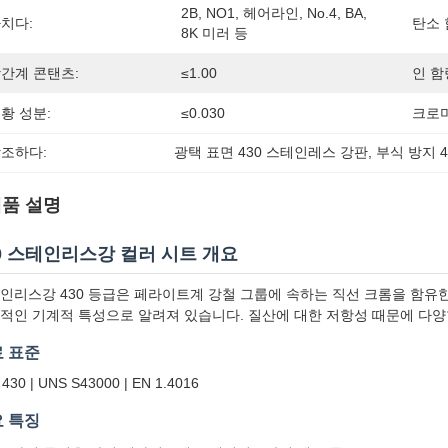
2B, NO1, 헤어라인, No.4, BA, 
치다:
탄소 
8K 미러 등
간계 콘탠츠:
≤1.00
인 함
황 성분:
≤0.030
크로미
조하다:
광택 표면 430 스테인레스 강판
, 
부식 방지 4
품 설명
0 스테인리스강 컬러 시트 개요
인리스강 430 등급은 페라이트계 강철 그룹에 속하는 직선 크롬을 함유한
적인 기계적 특성으로 알려져 있습니다. 질산에 대한 저항성 때문에 다양
 표준
 430 | UNS S43000 | EN 1.4016
 특징