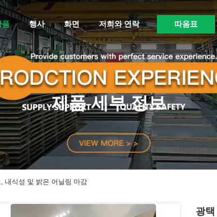
상품
행사
화면
저희와 연락
따옴표
제품 세부 정보
, 내식성 및 밝은 어닐링 마감
광택