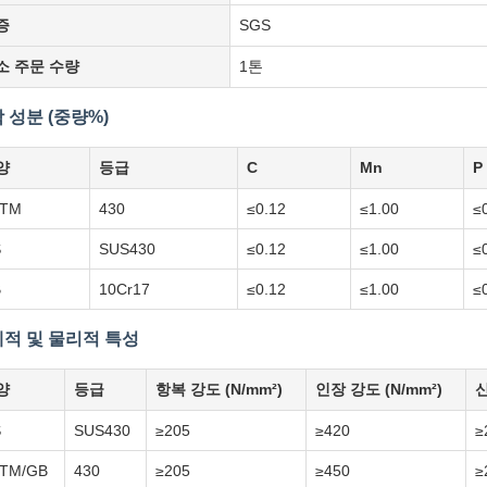
증
SGS
소 주문 수량
1톤
 성분 (중량%)
양
등급
C
Mn
P
STM
430
≤0.12
≤1.00
≤
S
SUS430
≤0.12
≤1.00
≤
B
10Cr17
≤0.12
≤1.00
≤
적 및 물리적 특성
양
등급
항복 강도 (N/mm²)
인장 강도 (N/mm²)
신
S
SUS430
≥205
≥420
≥
TM/GB
430
≥205
≥450
≥