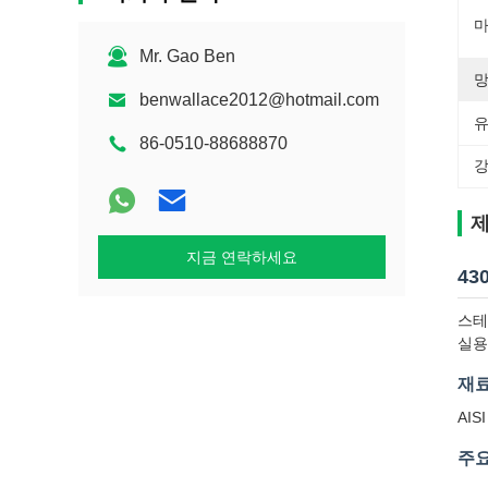
마
Mr. Gao Ben
망
benwallace2012@hotmail.com
유
86-0510-88688870
강
제
지금 연락하세요
43
스테
실용
재료
AISI
주요