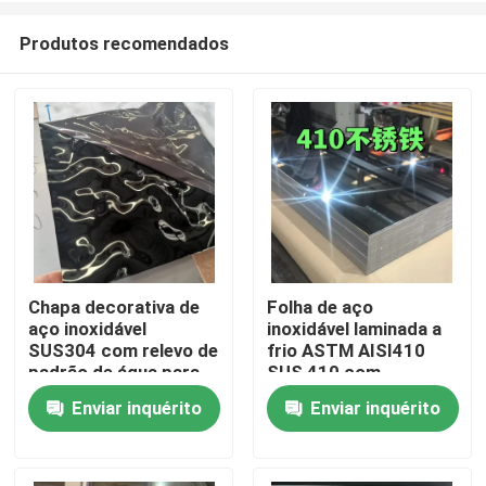
Produtos recomendados
Chapa decorativa de
Folha de aço
aço inoxidável
inoxidável laminada a
Para casa
SUS304 com relevo de
frio ASTM AISI410
padrão de água para
SUS 410 com
uso arquitetônico
superfície polida BA
Enviar inquérito
Enviar inquérito
Produtos
externo
0,8*1220*2440
Vídeos