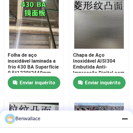
Sobre nós
Visita à fábrica
Controle de qualidade
Folha de aço
Chapa de Aço
inoxidável laminada a
Inoxidável AISI304
frio 430 BA Superfície
Embutida Anti-
0,5*1220*2440mm
Impressão Digital com
Contacte-nos
com superfície de
Espessura de 0,4 - 3,0
Enviar inquérito
Enviar inquérito
espelho 6K
mm para Aplicações
Arquitetônicas
Notícias
Casos
Benwallace
Solicite um orçamento