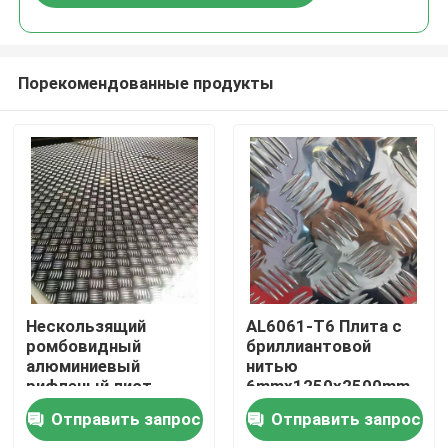
Порекомендованные продукты
Домой
Нескользящий
AL6061-T6 Плита с
ромбовидный
бриллиантовой
алюминиевый
нитью
Продукты
рифленый лист
6mmx1250x2500mm
Отправить запрос
Отправить запрос
Видеозаписи