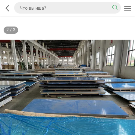
2
/
3