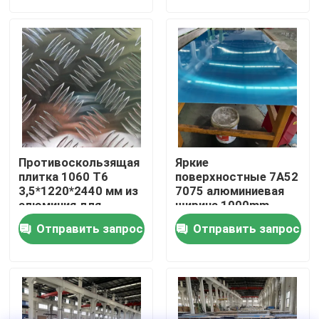
О нас
экскурсия по заводу
Контроль качества
Противоскользящая
Яркие
Свяжитесь с нами
плитка 1060 T6
поверхностные 7A52
3,5*1220*2440 мм из
7075 алюминиевая
алюминия для
ширина 1000mm
прицепов грузовых
плиты T651 T351 T0
Новости
Отправить запрос
Отправить запрос
автомобилей
H112 H32
Случаи
Запросите цитату