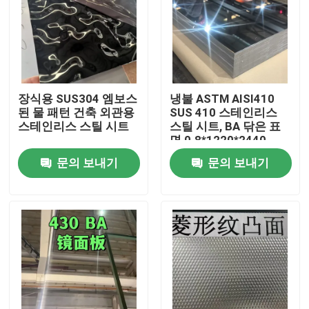
장식용 SUS304 엠보스
냉불 ASTM AISI410
된 물 패턴 건축 외관용
SUS 410 스테인리스
스테인리스 스틸 시트
스틸 시트, BA 닦은 표
면 0.8*1220*2440
문의 보내기
문의 보내기
집
제품
비디오