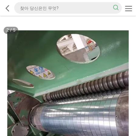
2
/
5