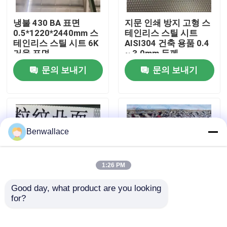
냉불 430 BA 표면
지문 인쇄 방지 고형 스
우리 에 관한 것
0.5*1220*2440mm 스
테인리스 스틸 시트
테인리스 스틸 시트 6K
AISI304 건축 용품 0.4
거울 표면
~ 3.0mm 두께
공장 투어
문의 보내기
문의 보내기
품질 관리
저희와 연락
Benwallace
뉴스
1:26 PM
Good day, what product are you looking 
사건
for?
우수한 내마모성과 장
거울 금색 물 물 물결 스
식용 엠보싱 표면을 갖
테인리스 스틸 시트
춘 AISI304 스테인리스
AISI304 AISI316L 천장
인용 을 요청 하십시오