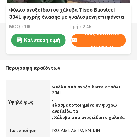
Φύλλο ανοξείδωτου χάλυβα Tisco Baosteel
304L ψυχρής έλασης με γυαλισμένη επιφάνεια
για βιομηχανικές εφαρμογές
MOQ：100
Τιμή：2.45
Μας ελάτε σε
Καλύτερη τιμή
επαφή με
Περιγραφή προϊόντων
Φύλλο από ανοξείδωτο ατσάλι
304L
,
Υψηλό φως:
ελασματοποιημένο εν ψυχρώ
ανοξείδωτο
,
Χάλυβα από ανοξείδωτο χάλυβα
Πιστοποίηση
ISO, AISI, ASTM, EN, DIN