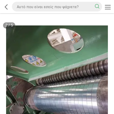
2
/
5