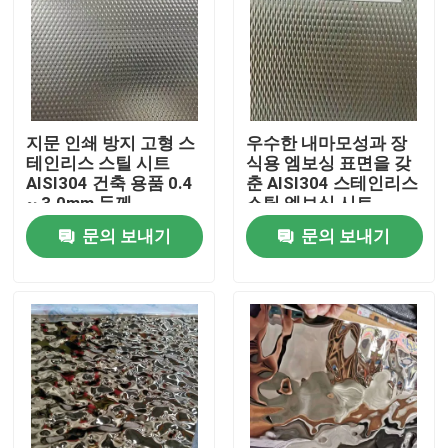
지문 인쇄 방지 고형 스
우수한 내마모성과 장
테인리스 스틸 시트
식용 엠보싱 표면을 갖
AISI304 건축 용품 0.4
춘 AISI304 스테인리스
~ 3.0mm 두께
스틸 엠보싱 시트
문의 보내기
문의 보내기
집
제품
비디오