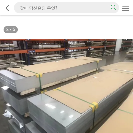
2
/
5