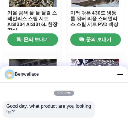
거울 금색 물 물 물결 스
미러 닦은 430도 냉동
우리 에 관한 것
테인리스 스틸 시트
롤 워터 리플 스테인리
AISI304 AISI316L 천장
스 스틸 시트 PVD 색상
장식
공장 투어
문의 보내기
문의 보내기
품질 관리
저희와 연락
Benwallace
뉴스
2:53 PM
Good day, what product are you looking 
사건
for?
JIS 마크 스테인리스 스
304 미러 워터 립플러
틸 워터 리플 폴리싱 시
스테인리스 스틸 시트
트 0.4 - 1.5mm 두께
로즈 골드 0.3-2.0mm
인용 을 요청 하십시오