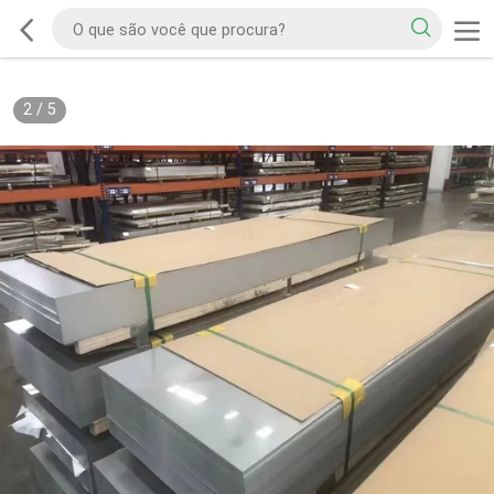
2
/
5