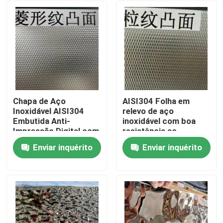
Chapa de Aço
AISI304 Folha em
Inoxidável AISI304
relevo de aço
Embutida Anti-
inoxidável com boa
Impressão Digital com
resistência ao
Espessura de 0,4 - 3,0
desgaste e superfície
Enviar inquérito
Enviar inquérito
mm para Aplicações
em relevo para
Para casa
Arquitetônicas
aplicações
decorativas
Produtos
Vídeos