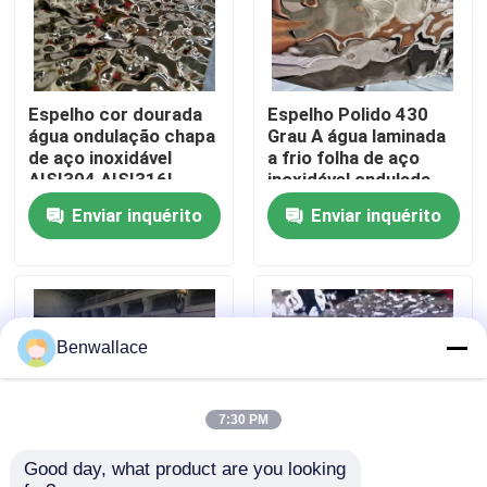
Sobre nós
Espelho cor dourada
Espelho Polido 430
Visita à fábrica
água ondulação chapa
Grau A água laminada
de aço inoxidável
a frio folha de aço
AISI304 AISI316L
inoxidável ondulada
Controle de qualidade
para decoração de
com cor PVD
Enviar inquérito
Enviar inquérito
teto
Contacte-nos
Notícias
Benwallace
Casos
7:30 PM
Good day, what product are you looking 
Solicite um orçamento