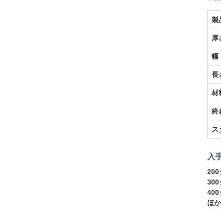
製
厚
幅
長
材
終
ス
入手
20
30
40
ほか