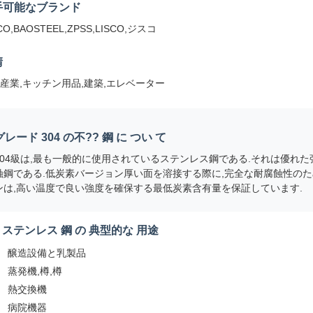
手可能なブランド
CO,BAOSTEEL,ZPSS,LISCO,ジスコ
請
産業,キッチン用品,建築,エレベーター
グレード 304 の不?? 鋼 に つい て
304級は,最も一般的に使用されているステンレス鋼である.それは優れた
蝕鋼である.低炭素バージョン厚い面を溶接する際に,完全な耐腐蝕性のために
ンは,高い温度で良い強度を確保する最低炭素含有量を保証しています.
4 ステンレス 鋼 の 典型的な 用途
醸造設備と乳製品
蒸発機,樽,樽
熱交換機
病院機器