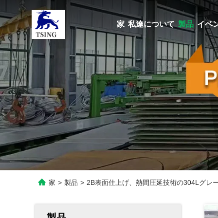
家
私達について
製品
イベ
家
>
製品
>
2B表面仕上げ、熱間圧延技術の304Lグレ
製品