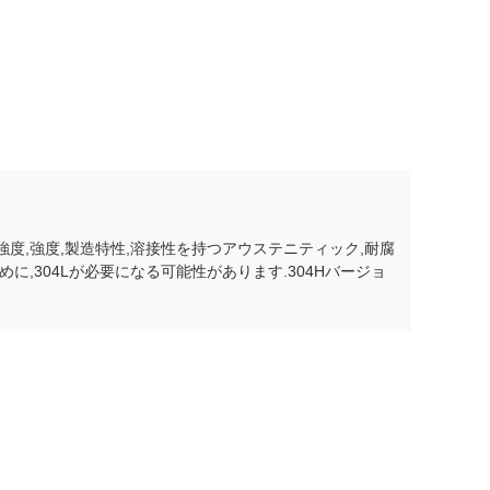
強度,強度,製造特性,溶接性を持つアウステニティック,耐腐
,304Lが必要になる可能性があります.304Hバージョ