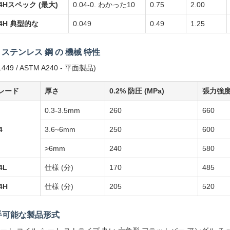
04Hスペック (最大)
0.04-0. わかった10
0.75
2.00
04H 典型的な
0.049
0.49
1.25
4 ステンレス 鋼 の 機械 特性
1449 / ASTM A240 - 平面製品)
レード
厚さ
0.2% 防圧 (MPa)
張力強度 
0.3-3.5mm
260
660
4
3.6~6mm
250
600
>6mm
240
580
4L
仕様 (分)
170
485
4H
仕様 (分)
205
520
手可能な製品形式