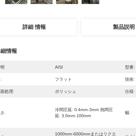
詳細 情報
製品説明
詳細情報
証明
AISI
型番:
:
フラット
技術:
面処理:
ポリッシュ
仕様:
冷間圧延: 0.4mm-3mm 熱間圧
さ:
幅:
延: 3.0mm-100mm
1000mm-6000mmまたはリクエ