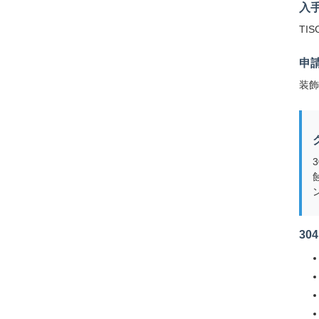
入
TIS
申
装飾
30