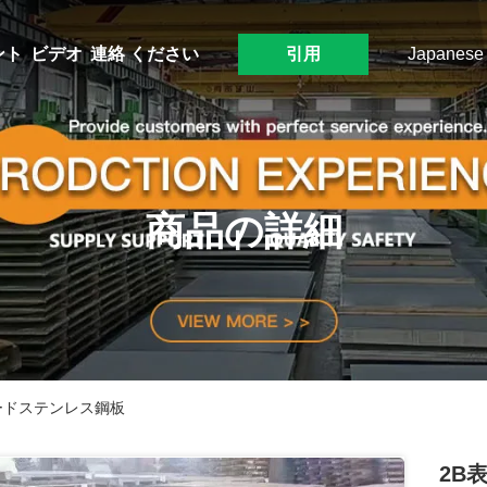
ント
ビデオ
連絡 ください
引用
Japanese
商品の詳細
ードステンレス鋼板
2B