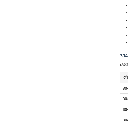
30
(AS
グ
3
3
3
3