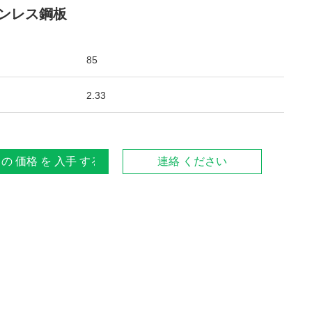
ンレス鋼板
85
2.33
 の 価格 を 入手 する
連絡 ください