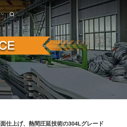
表面仕上げ、熱間圧延技術の304Lグレード