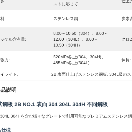
さ:
仕上げ
ストに応じて
料:
ステンレス鋼
炭素
8.00～10.50（304）、8.00～
ッケル含有量:
12.00（304L）、8.00～
クロ
10.50（304H）
520MPa以上(304、304H)、
張力:
伸長:
485MPa以上(304L)
イライト:
2B 表面仕上げステンレス鋼板
, 
304L級の
製品説明
鋼板 2B NO.1 表面 304 304L 304H 不同鋼板
4,304L,304Hを含む様々なグレードで利用可能なプレミアムステンレ
品仕様