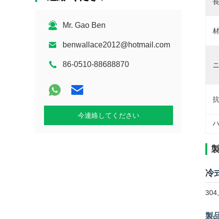
長
Mr. Gao Ben
材
benwallace2012@hotmail.com
86-0510-88688870
ニ
抗
今連絡してください
ハ
冷式
30
製