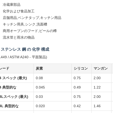
冷蔵庫部品
化学および食品加工
店舗用品,ベンチタップ,キッチン用品
キッチン用具,シンク,洗面槽
商用オーブンのフード,ビールの樽
流水管と雨水の物品
4 ステンレス 鋼 の 化学 構成
1449 / ASTM A240 - 平面製品)
レード
炭素
シリコン
マンガン
04 スペック (最大)
0.08
0.75
2.00
04 典型的な
0.045
0.49
1.22
04Lスペック (最大)
0.03
0.75
2.00
04L 典型的な
0.020
0.42
1.46