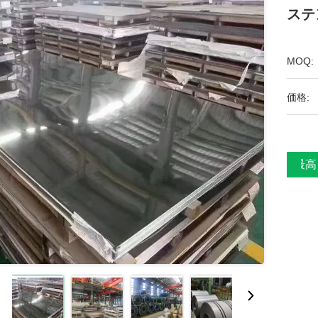
ステ
MOQ:
価格:
最高