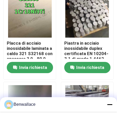
Su di noi
visita della fabbrica
Placca di acciaio
Piastra in acciaio
Controllo della qualità
inossidabile laminata a
inossidabile duplex
caldo 321 S32168 con
certificata EN 10204-
spessore 3,0 - 80,0
3.1 di grado 1.4462
mm e resistenza alla
2205 con tecnica
Contattaci
Invia richiesta
Invia richiesta
corrosione
laminata a caldo
Notizie
Casi
Benwallace
Chiedi un preventivo