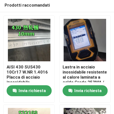
Prodotti raccomandati
AISI 430 SUS430
Lastra in acciaio
10Cr17 W.NR 1.4016
inossidabile resistente
Placca di acciaio
al calore laminata a
Casa.
inossidabile
caldo Grado 253MA /
10*1500*6000
S30815 con
Invia richiesta
Invia richiesta
Superficie NO.1
superficie decapata
Prodotti
Video