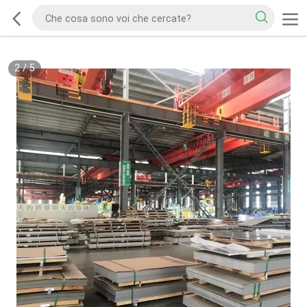
2
/
5