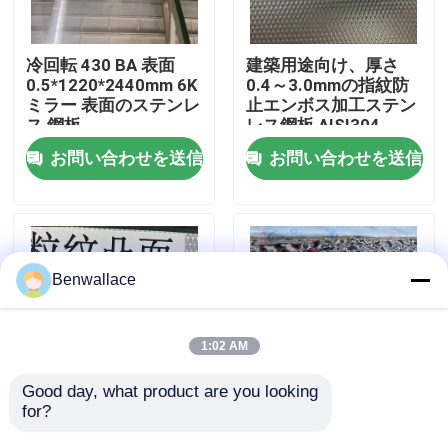
わたしたち に つい て
冷回転 430 BA 表面
建築用途向け、厚さ
0.5*1220*2440mm 6K
0.4～3.0mmの指紋防
ミラー 表面のステンレ
止エンボス加工ステン
工場ツアー
ス 鋼板
レス鋼板 AISI304
お問い合わせを送信
お問い合わせを送信
品質管理
連絡 ください
Benwallace
ニュース
1:02 AM
事件
Good day, what product are you looking 
for?
A
鏡 金色 水波 ステンレ
ス鋼板 AISI304
引金 を 求め て ください