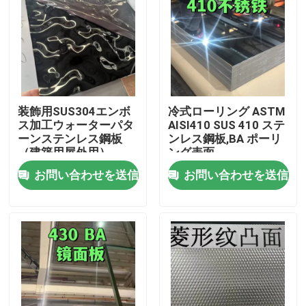
装飾用SUS304エンボ
冷式ローリング ASTM
ス加工ウォーターパタ
AISI410 SUS 410 ステ
ーンステンレス鋼板
ンレス鋼板,BA ポーリ
（建築用屋外用）
ング表面
0.8*1220*2440
お問い合わせを送信
お問い合わせを送信
家へ
製品
ビデオ