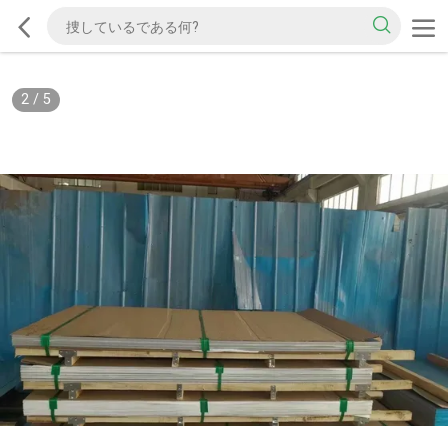
2
/
5